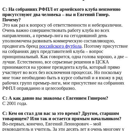
С: На собраниях РФПЛ от армейского клуба неизменно
присутствуют два человека – вы и Евгений Гинер.
Почему?
Это как раз к вопросу об ответственности и небезразличии.
Очень важно совершенствовать работу клуба во всех
направлениях, а премьер-лига на сегодняшний день
уполномочена развивать коммерческую составляющую,
продвигать бренд
российского футбола
. Поэтому присутствие
на собраниях двух представителей клуба – вопрос
принципиальный. Как говорится, одна голова хорошо, а две –
лучше. Естественно, все серьезные решения в ЦСКА
принимаются на уровне президента клуба, который прямо
участвует во всех без исключения процессах. Но поскольку
мне тоже необходимо быть в курсе событий и я вхожу в ряд
рабочих групп премьер-лиги, мое присутствие на собраниях
РФПЛ оправданно и целесо­образно.
С: А как давно вы знакомы с Евгением Гинером?
С 2001 года.
С: Кем он стал для вас за это время? Другом, старшим
товарищем? Или так и остается прямым начальником?
Во-первых, конечно, Евгений Леннорович – мой
руководитель и учитель. За эти десять лет я очень многому у