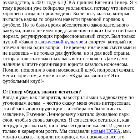
руководство, в 2001 году в ЦСКА пришел Евгений Гинер. Я к
тому времени уже собирался увольняться, потому что ничего
хорошего тогда не происходило. Были энтузиасты, которые
пытались каким-то образом навести правовой порядок в
футболе. Но то было время абсолютного законодательного
вакуума, никто не имел представления о каких бы то ни было
нормах, регулирующих профессиональный спорт. Был только
пустой «Закон о
физической культуре
и спорте», который не
отвечал ни на один вопрос. Те времена иначе как смутными и
не назовешь – не только для футбола, но и для всей страны,
которая только-только пыталась встать с колен. Даже само
наличие в штате организации юриста казалось нонсенсом.
Помню, позвонил в один московский клуб, попросил связать
меня с юристом, а мне в ответ: «Куда вы звоните? Это
футбольный клуб!»
С: Гинер убедил, значит, остаться?
Когда я уже, как говорится, навострил лыжи в адвокатуру по
уголовным делам, – честно скажу, меня очень интересовала
эта область юриспруденции – и со­бирался было писать
заявление, Евгению Ленноровичу хватило буквально пары
слов, чтобы я снова загорелся. Я согласился остаться и, как
нетрудно догадаться, ни о чем сегодня не жалею. И дело не
только в карьерном росте. Мы создавали
новый ЦСКА
, мы,
можно сказать, творили историю, а уж насколько все это