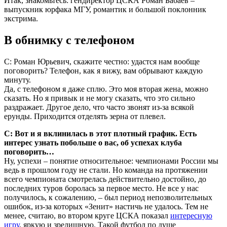
Итак, знакомьтесь: гендиректор ЦСКА Роман Бабаев –
выпускник юрфака МГУ, романтик и большой поклонник
экстрима.
В обнимку с телефоном
С: Роман Юрьевич, скажите честно: удастся нам вообще
поговорить? Телефон, как я вижу, вам обрывают каждую
минуту.
Да, с телефоном я даже сплю. Это моя вторая жена, можно
сказать. Но я привык и не могу сказать, что это сильно
раздражает. Другое дело, что часто звонят из-за всякой
ерунды. Приходится отделять зерна от плевел.
С: Вот и я вклинилась в этот плотный график. Есть
интерес узнать побольше о вас, об успехах клуба
поговорить…
Ну, успехи – понятие относительное: чемпионами России мы
ведь в прошлом году не стали. Но команда на протяжении
всего чемпионата смотрелась действительно достойно, до
последних туров боролась за первое место. Не все у нас
получилось, к сожалению, – был период непозволительных
ошибок, из-за которых «Зенит» настичь не удалось. Тем не
менее, считаю, во втором круге ЦСКА показал
интересную
игру
, яркую и зрелищную. Такой футбол по душе