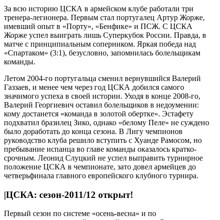
За всю историю ЦСКА в армейском клубе работали три
тренера-легионера. Первым стал португалец Артур Жорже,
имевший опыт в «Порту», «Бенфике» и ПСЖ. С ЦСКА
Жорже успел выиграть лишь Суперкубок России. Правда, в
матче с принципиальным соперником. Яркая победа над
«Спартаком» (3:1), безусловно, запомнилась болельщикам
команды.
Летом 2004-го португальца сменил вернувшийся Валерий
Газзаев, и менее чем через год ЦСКА добился самого
значимого успеха в своей истории. Уходя в конце 2008-го,
Валерий Георгиевич оставил болельщиков в недоумении:
кому достанется «команда в золотой обертке». Эстафету
подхватил бразилец Зико, однако «белому Пеле» не суждено
было доработать до конца сезона. В Лигу чемпионов
руководство клуба решило вступить с Хуанде Рамосом, но
пребывание испанца во главе команды оказалось кратко­
срочным. Леонид Слуцкий не успел выправить турнирное
положение ЦСКА в чемпионате, зато довел армейцев до
четверьфинала главного европейского клубного турнира.
|ЦСКА: сезон-2011/12 открыт!
Первый сезон по системе «осень-весна» и по