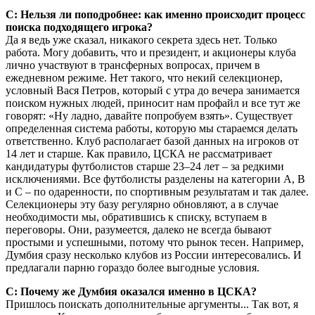
С: Нельзя ли поподробнее: как именно происходит процесс
поиска подходящего игрока?
Да я ведь уже сказал, никакого секрета здесь нет. Только
работа. Могу добавить, что и президент, и акционеры клуба
лично участвуют в трансферных вопросах, причем в
ежедневном режиме. Нет такого, что некий селекционер,
условный Вася Петров, который с утра до вечера занимается
поиском нужных людей, приносит нам профайл и все тут же
говорят: «Ну ладно, давайте попробуем взять». Существует
определенная система работы, которую мы стараемся делать
ответственно. Клуб располагает базой данных на игроков от
14 лет и старше. Как правило, ЦСКА не рассматривает
кандидатуры футболистов старше 23–24 лет – за редкими
исключениями. Все футболисты разделены на категории A, B
и C – по одаренности, по спортивным результатам и так далее.
Селекционеры эту базу регулярно обновляют, а в случае
необходимости мы, обратившись к списку, вступаем в
переговоры. Они, разумеется, далеко не всегда бывают
простыми и успешными, потому что рынок тесен. Например,
Думбия сразу несколько клубов из России интересовались. И
предлагали парню гораздо более выгодные условия.
С: Почему же Думбия оказался именно в ЦСКА?
Пришлось поискать дополнительные аргументы... Так вот, я