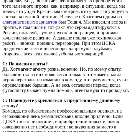
продолжу. Когда возникает необходимость в приобретении
того или иного игрока, как, например, в ситуации, когда мы
знали, что уйдет Красич, мы смотрим, кто у нас фигурирует в
списке на нужной позиции. В случае с Красичем одним из
альтернативных вариантов
был Тошич. Мы взвесили все за и
против, в том числе и тот факт, что сербы адаптируются в
России, пожалуй, лучше других иностранцев, и при­няли
коллегиальное решение. А дальше пошла уже техническая
работа – звонки, поездки, переговоры. При этом ЦСКА
предпочитает вести переговоры напрямую с клубами,
сторонясь всех этих околофутбольных товарищей.
С: По имени агенты?
Да. Хотя агент агенту рознь, конечно. Но, по моему опыту,
большинство из них появляется только в тот момент, когда
игрок переходит из команды в команду, что, разумеется, сулит
определенные барыши. А на весь остальной период, когда
футболисту бывает нужна помощь, агенты куда-то пропадают.
С: Планируете укрепляться к предстоящему длинному
сезону?
Команда, по объективным профессиональным оценкам, на
сегодняшний день укомплектована вполне прилично. Если
ЦСКА никто не покинет, в приобретении новых игроков
совершенно нет необходимости: конкуренция за место в