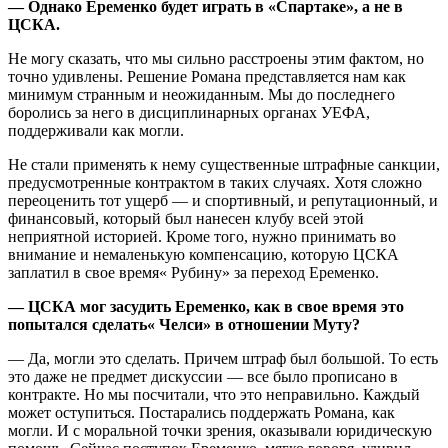
— Однако Еременко будет играть в «Спартаке», а не в
ЦСКА.
Не могу сказать, что мы сильно расстроены этим фактом, но
точно удивлены. Решение Романа представляется нам как
минимум странным и неожиданным. Мы до последнего
боролись за него в дисциплинарных органах УЕФА,
поддерживали как могли.
Не стали применять к нему существенные штрафные санкции,
предусмотренные контрактом в таких случаях. Хотя сложно
переоценить тот ущерб — и спортивный, и репутационный, и
финансовый, который был нанесен клубу всей этой
неприятной историей. Кроме того, нужно принимать во
внимание и немаленькую компенсацию, которую ЦСКА
заплатил в свое время« Рубину» за переход Еременко.
— ЦСКА мог засудить Еременко, как в свое время это
попытался сделать« Челси» в отношении Муту?
— Да, могли это сделать. Причем штраф был большой. То есть
это даже не предмет дискуссии — все было прописано в
контракте. Но мы посчитали, что это неправильно. Каждый
может оступиться. Постарались поддержать Романа, как
могли. И с моральной точки зрения, оказывали юридическую