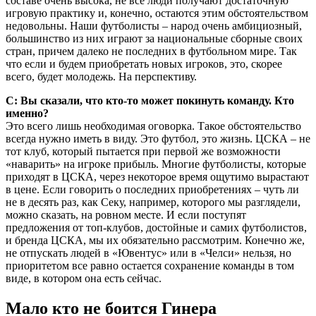
составе очень высока, не все люди получают достаточную
игровую практику и, конечно, остаются этим обстоятельством
недовольны. Наши футболисты – народ очень амбициозный,
большинство из них играют за национальные сборные своих
стран, причем далеко не последних в футбольном мире. Так
что если и будем приобретать новых игроков, это, скорее
всего, будет молодежь. На перспективу.
С: Вы сказали, что кто-то может покинуть команду. Кто
именно?
Это всего лишь необходимая оговорка. Такое обстоятельство
всегда нужно иметь в виду. Это футбол, это жизнь. ЦСКА – не
тот клуб, который пытается при первой же возможности
«наварить» на игроке прибыль. Многие футболисты, которые
приходят в ЦСКА, через некоторое время ощутимо вырастают
в цене. Если говорить о последних приобретениях – чуть ли
не в десять раз, как Секу, например, которого мы разглядели,
можно сказать, на ровном месте. И если поступят
предложения от топ-клубов, достойные и самих футболистов,
и бренда ЦСКА, мы их обязательно рассмотрим. Конечно же,
не отпускать людей в «Ювентус» или в «Челси» нельзя, но
приоритетом все равно остается сохранение команды в том
виде, в котором она есть сейчас.
Мало кто не боится Гинера