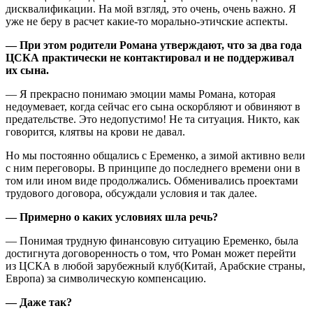
дисквалификации. На мой взгляд, это очень, очень важно. Я
уже не беру в расчет какие-то морально-этичские аспекты.
— При этом родители Романа утверждают, что за два года
ЦСКА практически не контактировал и не поддерживал
их сына.
— Я прекрасно понимаю эмоции мамы Романа, которая
недоумевает, когда сейчас его сына оскорбляют и обвиняют в
предательстве. Это недопустимо! Не та ситуация. Никто, как
говорится, клятвы на крови не давал.
Но мы постоянно общались с Еременко, а зимой активно вели
с ним переговоры. В принципе до последнего времени они в
том или ином виде продолжались. Обменивались проектами
трудового договора, обсуждали условия и так далее.
— Примерно о каких условиях шла речь?
— Понимая трудную финансовую ситуацию Еременко, была
достигнута договоренность о том, что Роман может перейти
из ЦСКА в любой зарубежный клуб(Китай, Арабские страны,
Европа) за символическую компенсацию.
— Даже так?