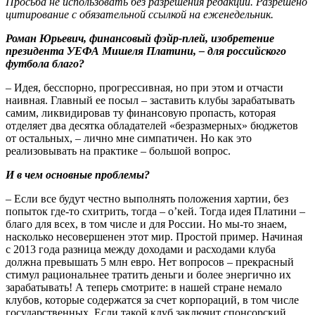
Просьба не использовать без разрешения редакции. Разрешено
цитирование с обязательной ссылкой на еженедельник.
Роман Юрьевич, финансовый фэйр-плей, изобретение
президента УЕФА Мишеля Платини, – для российского
футбола благо?
– Идея, бесспорно, прогрессивная, но при этом и отчасти
наивная. Главный ее посыл – заставить клубы зарабатывать
самим, ликвидировав ту финансовую пропасть, которая
отделяет два десятка обладателей «безразмерных» бюджетов
от остальных, – лично мне симпатичен. Но как это
реализовывать на практике – большой вопрос.
И в чем основные проблемы?
– Если все будут честно выполнять положения хартии, без
попыток где-то схитрить, тогда – о’кей. Тогда идея Платини –
благо для всех, в том числе и для России. Но мы-то знаем,
насколько несовершенен этот мир. Простой пример. Начиная
с 2013 года разница между доходами и расходами клуба
должна превышать 5 млн евро. Нет вопросов – прекрасный
стимул рациональнее тратить деньги и более энергично их
зарабатывать! А теперь смотрите: в нашей стране немало
клубов, которые содержатся за счет корпораций, в том числе
государственных. Если такой клуб заключит спонсорский