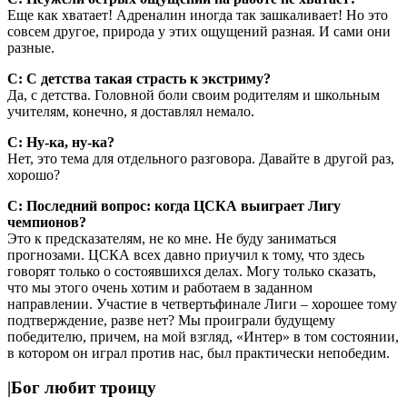
Еще как хватает! Адреналин иногда так зашкаливает! Но это
совсем другое, природа у этих ощущений разная. И сами они
разные.
С: С детства такая страсть к экст­риму?
Да, с детства. Головной боли своим родителям и школьным
учителям, конечно, я доставлял немало.
С: Ну-ка, ну-ка?
Нет, это тема для отдельного разговора. Давайте в другой раз,
хорошо?
С: Последний вопрос: когда ЦСКА выиграет Лигу
чемпионов?
Это к предсказателям, не ко мне. Не буду заниматься
прогнозами. ЦСКА всех давно приучил к тому, что здесь
говорят только о состоявшихся делах. Могу только сказать,
что мы этого очень хотим и работаем в заданном
направлении. Участие в четвертьфинале Лиги – хорошее тому
подтверждение, разве нет? Мы проиграли будущему
победителю, причем, на мой взгляд, «Интер» в том состоянии,
в котором он играл против нас, был практически непобедим.
|Бог любит троицу