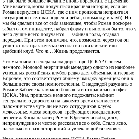
У нас было большое желание вновь поработать с Еременко.
Мне кажется, могла получиться красивая история, если бы
Роман вернулся в ЦСКА, где с ним произошла неприятная
ситуация(он все-таки подвел и ребят, и команду, и клуб). Но
мы бы сделали все от себя зависящее, чтобы Роман поскорее
забыл о том инциденте, набрал форму и выполнял бы то, что у
него лучше всего получается — забивал голы, отдавал
передачи. При этом понимали, что, возможно, через год он
уйдет от нас практически бесплатно в китайский или
арабский клуб. Что ж… Жизнь продолжается.
Что мы знаем о генеральном директоре ЦСКА? Совсем
немного. Молодой энергичный менеджер одного из наиболее
успешных российских клубов редко дает объемные интервью.
Впрочем, это соответствует общему имиджу армейцев: они в
большинстве своем немногословны. С надеждой разузнать о
Романе Бабаеве как можно больше я и отправилась в офис
ЦСКА. Увы, пришлось немного подождать: кабинет
генерального директора на какое-то время стал местом
паломничества чуть ли не всех сотрудников клуба:
межсезонье, масса вопросов, требующих немедленного
решения. Когда наконец Роман Юрьевич освободился,
непринужденно и честно рассказал все о себе. Стало ясно,
насколько он разносторонний и увлекающийся человек.