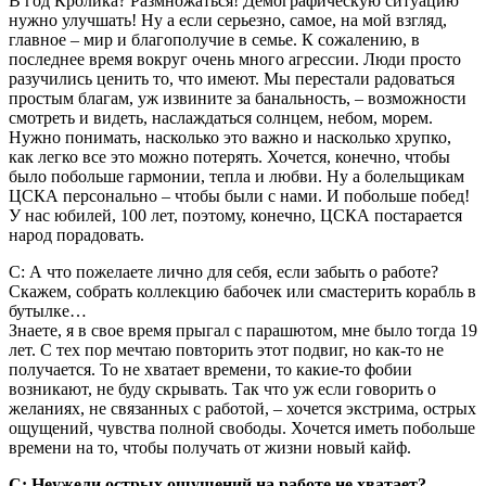
В год Кролика? Размножаться! Демографическую ситуацию
нужно улучшать! Ну а если серьезно, самое, на мой взгляд,
главное – мир и благополучие в семье. К сожалению, в
последнее время вокруг очень много агрессии. Люди просто
разучились ценить то, что имеют. Мы перестали радоваться
простым благам, уж извините за банальность, – возможности
смотреть и видеть, наслаждаться солнцем, небом, морем.
Нужно понимать, насколько это важно и насколько хрупко,
как легко все это можно потерять. Хочется, конечно, чтобы
было побольше гармонии, тепла и любви. Ну а болельщикам
ЦСКА персонально – чтобы были с нами. И побольше побед!
У нас юбилей, 100 лет, поэтому, конечно, ЦСКА постарается
народ порадовать.
С: А что пожелаете лично для себя, если забыть о работе?
Скажем, собрать коллекцию бабочек или смастерить корабль в
бутылке…
Знаете, я в свое время прыгал с парашютом, мне было тогда 19
лет. С тех пор мечтаю повторить этот подвиг, но как-то не
получается. То не хватает времени, то какие-то фобии
возникают, не буду скрывать. Так что уж если говорить о
желаниях, не связанных с работой, – хочется экстрима, острых
ощущений, чувства полной свободы. Хочется иметь побольше
времени на то, чтобы получать от жизни новый кайф.
С: Неужели острых ощущений на работе не хватает?