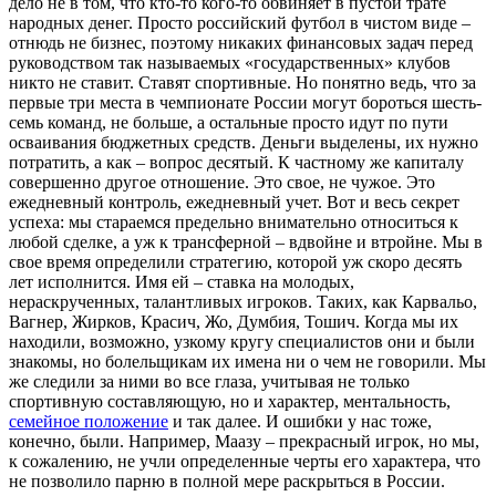
дело не в том, что кто-то кого-то обвиняет в пустой трате
народных денег. Просто российский футбол в чистом виде –
отнюдь не бизнес, поэтому никаких финансовых задач перед
руководством так называемых «государственных» клубов
никто не ставит. Ставят спортивные. Но понятно ведь, что за
первые три места в чемпионате России могут бороться шесть-
семь команд, не больше, а остальные просто идут по пути
осваивания бюджетных средств. Деньги выделены, их нужно
потратить, а как – вопрос десятый. К частному же капиталу
совершенно другое отношение. Это свое, не чужое. Это
ежедневный контроль, ежедневный учет. Вот и весь секрет
успеха: мы стараемся предельно внимательно относиться к
любой сделке, а уж к трансферной – вдвойне и втройне. Мы в
свое время определили стратегию, которой уж скоро десять
лет исполнится. Имя ей – ставка на молодых,
нераскрученных, талантливых игроков. Таких, как Карвальо,
Вагнер, Жирков, Красич, Жо, Думбия, Тошич. Когда мы их
находили, возможно, узкому кругу специалистов они и были
знакомы, но болельщикам их имена ни о чем не говорили. Мы
же следили за ними во все глаза, учитывая не только
спортивную составляющую, но и характер, ментальность,
семейное положение
и так далее. И ошибки у нас тоже,
конечно, были. Например, Маазу – прекрасный игрок, но мы,
к сожалению, не учли определенные черты его характера, что
не позволило парню в полной мере раскрыться в России.