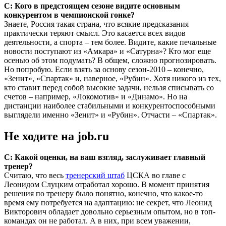
С: Кого в предстоящем сезоне видите основным
конкурентом в чемпионской гонке?
Знаете, Россия такая страна, что всякие предсказания
практически теряют смысл. Это касается всех видов
деятельности, а спорта – тем более. Видите, какие печальные
новости поступают из «Амкара» и «Сатурна»? Кто мог еще
осенью об этом подумать? В общем, сложно прогнозировать.
Но попробую. Если взять за основу сезон-2010 – конечно,
«Зенит», «Спартак» и, наверное, «Рубин». Хотя никого из тех,
кто ставит перед собой высокие задачи, нельзя списывать со
счетов – например, «Локомотив» и «Динамо». Но на
дистанции наиболее стабильными и конкурентоспособными
выглядели именно «Зенит» и «Рубин». Отчасти – «Спартак».
Не ходите на job.ru
С: Какой оценки, на ваш взгляд, заслуживает главный
тренер?
Считаю, что весь
тренерский штаб
ЦСКА во главе с
Леонидом Слуцким отработал хорошо. В момент принятия
решения по тренеру было понятно, конечно, что какое-то
время ему потребуется на адаптацию: не секрет, что Леонид
Викторович обладает довольно серьезным опытом, но в топ-
командах он не работал. А в них, при всем уважении,