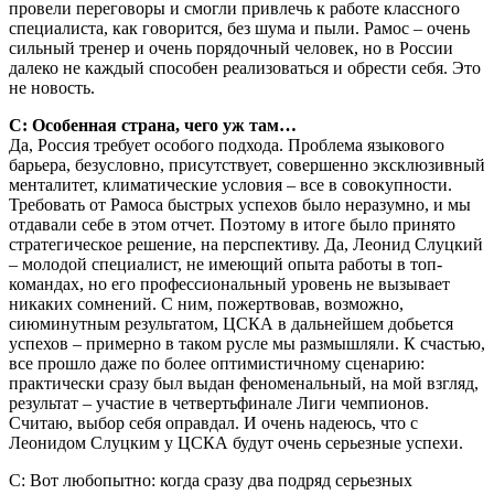
провели переговоры и смогли привлечь к работе классного
специалиста, как говорится, без шума и пыли. Рамос – очень
сильный тренер и очень порядочный человек, но в России
далеко не каждый способен реализоваться и обрести себя. Это
не новость.
С: Особенная страна, чего уж там…
Да, Россия требует особого подхода. Проблема языкового
барьера, безусловно, присутствует, совершенно эксклюзивный
менталитет, климатические условия – все в совокупности.
Требовать от Рамоса быстрых успехов было неразумно, и мы
отдавали себе в этом отчет. Поэтому в итоге было принято
стратегическое решение, на перспективу. Да, Леонид Слуцкий
– молодой специалист, не имеющий опыта работы в топ-
командах, но его профессиональный уровень не вызывает
никаких сомнений. С ним, пожертвовав, возможно,
сиюминутным результатом, ЦСКА в дальнейшем добьется
успехов – примерно в таком русле мы размышляли. К счастью,
все прошло даже по более оптимистичному сценарию:
практически сразу был выдан феноменальный, на мой взгляд,
результат – участие в четвертьфинале Лиги чемпионов.
Считаю, выбор себя оправдал. И очень надеюсь, что с
Леонидом Слуцким у ЦСКА будут очень серьезные успехи.
С: Вот любопытно: когда сразу два подряд серьезных