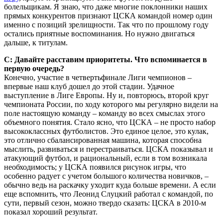
болельщикам. Я знаю, что даже многие поклонники наших
прямых конкурентов признают ЦСКА командой номер один
именно с позиций зрелищности. Так что по прошлому году
остались приятные воспоминания. Но нужно двигаться
дальше, к титулам.
С: Давайте расставим приоритеты. Что вспоминается в
первую очередь?
Конечно, участие в четвертьфинале Лиги чемпионов –
впервые наш клуб дошел до этой стадии. Удачное
выступление в Лиге Европы. Ну и, повторюсь, второй круг
чемпионата России, по ходу которого мы регулярно видели на
поле настоящую команду – команду во всех смыслах этого
объемного понятия. Стало ясно, что ЦСКА – не просто набор
высококлассных футболистов. Это единое целое, это кулак,
это отлично сбалансированная машина, которая способна
мыслить, развиваться и перестраиваться. ЦСКА показывал и
атакующий футбол, и рациональный, если в том возникала
необходимость; у ЦСКА появился рисунок игры, что
особенно радует с учетом большого количества новичков, –
обычно ведь на раскачку уходит куда больше времени. А если
еще вспомнить, что Леонид Слуцкий работал с командой, по
сути, первый сезон, можно твердо сказать: ЦСКА в 2010-м
показал хороший результат.