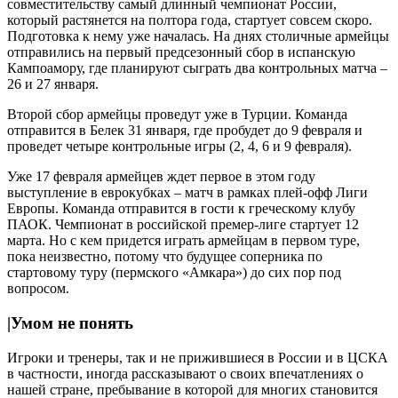
совместительству самый длинный чемпионат России,
который растянется на полтора года, стартует совсем скоро.
Подготовка к нему уже началась. На днях столичные армейцы
отправились на первый предсезонный сбор в испанскую
Кампоамору, где планируют сыграть два контрольных матча –
26 и 27 января.
Второй сбор армейцы проведут уже в Турции. Команда
отправится в Белек 31 января, где пробудет до 9 февраля и
проведет четыре контрольные игры (2, 4, 6 и 9 февраля).
Уже 17 февраля армейцев ждет первое в этом году
выступление в еврокубках – матч в рамках плей-офф Лиги
Европы. Команда отправится в гости к греческому клубу
ПАОК. Чемпионат в российской премер-лиге стартует 12
марта. Но с кем придется играть армейцам в первом туре,
пока неизвестно, потому что будущее соперника по
стартовому туру (пермского «Амкара») до сих пор под
вопросом.
|Умом не понять
Игроки и тренеры, так и не прижившиеся в России и в ЦСКА
в частности, иногда рассказывают о своих впечатлениях о
нашей стране, пребывание в которой для многих становится