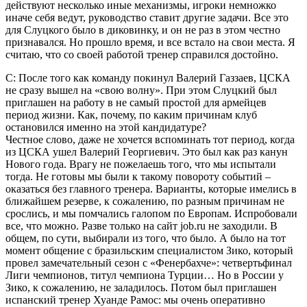
действуют несколько иные механизмы, игроки немножко
иначе себя ведут, руководство ставит другие задачи. Все это
для Слуцкого было в диковинку, и он не раз в этом честно
признавался. Но прошло время, и все встало на свои места. Я
считаю, что со своей работой тренер справился достойно.
С: После того как команду покинул Валерий Газзаев, ЦСКА
не сразу вышел на «свою волну». При этом Слуцкий был
приглашен на работу в не самый простой для армейцев
период жизни. Как, почему, по каким причинам клуб
остановился именно на этой кандидатуре?
Честное слово, даже не хочется вспоминать тот период, когда
из ЦСКА ушел Валерий Георгиевич. Это был как раз канун
Нового года. Врагу не пожелаешь того, что мы испытали
тогда. Не готовы мы были к такому повороту событий –
оказаться без главного тренера. Варианты, которые имелись в
ближайшем резерве, к сожалению, по разным причинам не
срослись, и мы помчались галопом по Европам. Испробовали
все, что можно. Разве только на сайт job.ru не заходили. В
общем, по сути, выбирали из того, что было. А было на тот
момент общение с бразильским специалистом Зико, который
провел замечательный сезон с «Фенербахче»: четвертьфинал
Лиги чемпионов, титул чемпиона Турции… Но в России у
Зико, к сожалению, не заладилось. Потом был приглашен
испанский тренер Хуанде Рамос: мы очень оперативно