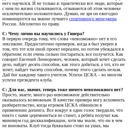
него научился. И не только я: практически все люди, которые
с ним по жизни сталкиваются, отзываются об этом человеке
исключительно положительно. Думаю, не зря он ежегодно
номинируется на звание лучшего
спортивного менеджера
России. Абсолютно по праву.
С: Чему лично вы научились у Гинера?
В первую очередь тому, что слова «невозможно» нет в его
лексиконе. Предостаточно примеров, когда я был уверен в
том, что тот или иной проект нереален, но потом убеждался в
обратном: если очень сильно постараться, все получится. Как
говорит Евгений Леннорович, человек, который хочет сделать
дело, найдет десять способов, как этого добиться, а тот, кто не
хочет, найдет тысячу способов, почему этого сделать нельзя.
Дай бог каждому такого учителя. Успехи ЦСКА – во многом
успехи президента клуба.
С: Для вас, значит, теперь тоже ничего невозможного нет?
Просто, знаете, много раз невозможное действительно
оказывалось возможным. В качестве примера могу вспомнить
разбирательство, когда игроков ЦСКА обвинили в
применении допинга. Все вокруг в один голос твердили, что
никто с нами церемониться не станет, а ребята получат как
минимум год дисквалификации, хотя мы знали, что ни в чем
не виноваты. Клуб тогда буквально стоял на ушах, мы