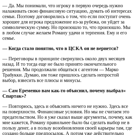
— Да. Мы понимали, что игроку в первую очередь нужно
налаживать свою финансовую ситуацию, думать об интересах
семьи. Поэтому договорились о том, что если поступит очень
хорошее для игрока предложение из-за рубежа, он уйдет за
символическую сумму. Но произошло то, что произошло. Мы
в любом случае желаем Роману удачи и терпения. Ему и его
семье.
— Когда стало понятно, что в ЦСКА он не вернется?
— Переговоры в принципе свернулись около двух месяцев
назад. И то тогда еще не было принято окончательного
решения. Мы продолжали общаться с агентом — Марко
Трабукки. Думаю, им тоже пришлось сделать непростой
выбор, взвесить все плюсы и минусы.
— Сам Еременко вам как-то объяснил, почему выбрал«
Спартак»?
— Повторюсь, здесь и объяснять ничего не нужно. Здесь все
на поверхности. Финансовые условия. Но мы не считаем это
предательством. Но я уже сказал выше аргументы, почему, как
мне кажется, Роману правильнее было бы сделать выбор не в
пользу денег, а в пользу возобновления своей карьеры там, где
создано больше предпосылок. А потом уже действительно