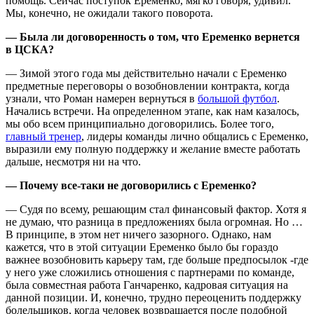
помощь. Сейчас поступок Еременко, мягко говоря, удивил.
Мы, конечно, не ожидали такого поворота.
— Была ли договоренность о том, что Еременко вернется
в ЦСКА?
— Зимой этого года мы действительно начали с Еременко
предметные переговоры о возобновлении контракта, когда
узнали, что Роман намерен вернуться в
большой футбол
.
Начались встречи. На определенном этапе, как нам казалось,
мы обо всем принципиально договорились. Более того,
главный тренер
, лидеры команды лично общались с Еременко,
выразили ему полную поддержку и желание вместе работать
дальше, несмотря ни на что.
— Почему все-таки не договорились с Еременко?
— Судя по всему, решающим стал финансовый фактор. Хотя я
не думаю, что разница в предложениях была огромная. Но …
В принципе, в этом нет ничего зазорного. Однако, нам
кажется, что в этой ситуации Еременко было бы гораздо
важнее возобновить карьеру там, где больше предпосылок -где
у него уже сложились отношения с партнерами по команде,
была совместная работа Ганчаренко, кадровая ситуация на
данной позиции. И, конечно, трудно переоценить поддержку
болельщиков, когда человек возвращается после подобной