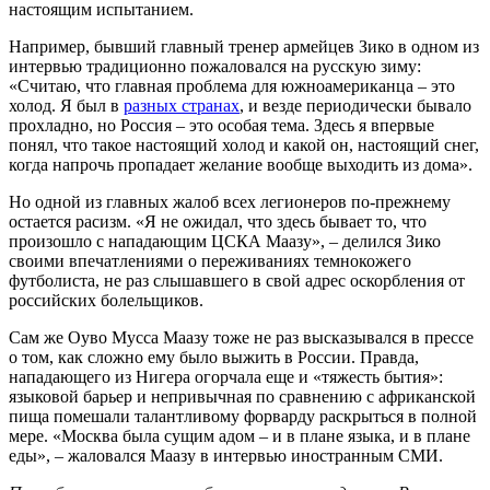
настоящим испытанием.
Например, бывший главный тренер армейцев Зико в одном из
интервью традиционно пожаловался на русскую зиму:
«Считаю, что главная проблема для южноамериканца – это
холод. Я был в
разных странах
, и везде периодически бывало
прохладно, но Россия – это особая тема. Здесь я впервые
понял, что такое настоящий холод и какой он, настоящий снег,
когда напрочь пропадает желание вообще выходить из дома».
Но одной из главных жалоб всех легионеров по-прежнему
остается расизм. «Я не ожидал, что здесь бывает то, что
произошло с нападающим ЦСКА Маазу», – делился Зико
своими впечатлениями о переживаниях темнокожего
футболиста, не раз слышавшего в свой адрес оскорбления от
российских болельщиков.
Сам же Оуво Мусса Маазу тоже не раз высказывался в прессе
о том, как сложно ему было выжить в России. Правда,
нападающего из Нигера огорчала еще и «тяжесть бытия»:
языковой барьер и непривычная по сравнению с африканской
пища помешали талантливому форварду раскрыться в полной
мере. «Москва была сущим адом – и в плане языка, и в плане
еды», – жаловался Маазу в интервью иностранным СМИ.