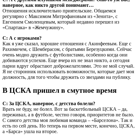
наверное, как никто другой понимают…
Отношения исключительно приятельские. Общаемся
регулярно с Максимом Митрофановым из «Зенита», с
Евгением Смоленцевым, который недавно перешел из
«Спартака» в «Жемчужину».
С: А с игроками?
Как я уже сказал, хорошие отношения с Акинфеевым. Еще с
Рахимичем, с Шемберасом, с братьями Березуцкими. Сейчас
очень модно дружить с футболистами, особенно когда они
добиваются успехов. Еще вчера их не знал никто, а сегодня
парни вдруг обрастают доброжелателями. Это не мой случай.
Я не сторонник использовать возможности, которые дает моя
должность, для того чтобы дружить со звездами на публику.
В ЦСКА пришел в смутное время
С: За ЦСКА, наверное, с детства болели?
Врать не буду, не болел. Вот за баскетбольный ЦСКА – да,
переживал, а в футболе, честно говоря, приоритетов не было.
С самого детства моя любимая команда – «Барселона». Так и
есть по сей день. Но теперь на первом месте, конечно, ЦСКА,
а «Барса» ушла на второе.