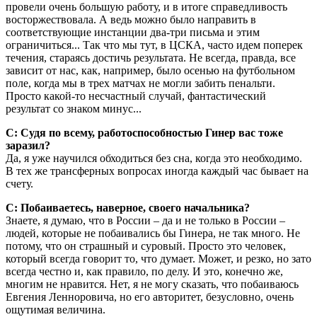
провели очень большую работу, и в итоге справедливость
восторжествовала. А ведь можно было направить в
соответствующие инстанции два-три письма и этим
ограничиться... Так что мы тут, в ЦСКА, часто идем поперек
течения, стараясь достичь результата. Не всегда, правда, все
зависит от нас, как, например, было осенью на футбольном
поле, когда мы в трех матчах не могли забить пенальти.
Просто какой-то несчастный случай, фантастический
результат со знаком минус...
С: Судя по всему, работоспособностью Гинер вас тоже
заразил?
Да, я уже научился обходиться без сна, когда это необходи­мо.
В тех же трансферных вопросах иногда каждый час бывает на
счету.
С: Побаиваетесь, наверное, своего начальника?
Знаете, я думаю, что в России – да и не только в России –
людей, которые не побаивались бы Гинера, не так много. Не
потому, что он страшный и суровый. Просто это человек,
который всегда говорит то, что думает. Может, и резко, но зато
всегда честно и, как правило, по делу. И это, конечно же,
многим не нравится. Нет, я не могу сказать, что побаиваюсь
Евгения Ленноровича, но его авторитет, безусловно, очень
ощутимая величина.