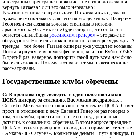
иностранных тренера не прижились, не возникло желания
вернуть Газзаева? Или это было нереально?
В жизни нет ничего нереального. Но когда что-то делаешь,
нужно четко понимать, для чего ты это делаешь. С Валерием
Георгиевичем связаны золотые страницы в истории
армейского клуба. Никто не будет спорить, что он был и
остается сильнейшим
российским тренером
– это даже не
обсуждается. Но очень сложно входить в одну реку дважды. А
трижды – тем более. Газзаев один раз уже уходил из команды.
Потом вернулся, и вернулся феерично, выиграв Кубок УЕФА.
В третий раз, наверное, повторить такой путь всем нам было
бы очень сложно. Потому этот вариант мы практически не
рассматривали.
Государственные клубы обречены
С: В прошлом году эксперты в один голос поставили
ЦСКА пятерку за селекцию. Вас можно позд­равить…
Спасибо. Меня часто спрашивают, в чем секрет ЦСКА. Ответ
прост: в отношении к делу. Евгений Гинер не раз говорил о
том, что клубы, ориентированные на государственные
дотации, к сожалению, обречены. В этом вопросе президент
ЦСКА оказался провидцем, это видно на примере все тех же
«Амкара» и «Сатурна». Бюджетные деньги – путь в никуда. И