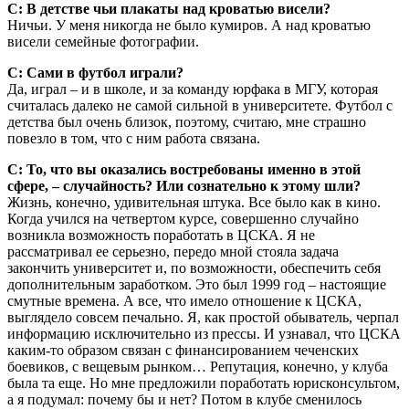
С: В детстве чьи плакаты над кроватью висели?
Ничьи. У меня никогда не было кумиров. А над кроватью
висели семейные фотографии.
С: Сами в футбол играли?
Да, играл – и в школе, и за команду юрфака в МГУ, которая
считалась далеко не самой сильной в университете. Футбол с
детства был очень близок, поэтому, считаю, мне страшно
повезло в том, что с ним работа связана.
С: То, что вы оказались востребованы именно в этой
сфере, – случайность? Или сознательно к этому шли?
Жизнь, конечно, удивительная штука. Все было как в кино.
Когда учился на четвертом курсе, совершенно случайно
возникла возможность поработать в ЦСКА. Я не
рассматривал ее серьезно, передо мной стояла задача
закончить университет и, по возможности, обеспечить себя
дополнительным заработком. Это был 1999 год – настоящие
смутные времена. А все, что имело отношение к ЦСКА,
выглядело совсем печально. Я, как простой обыватель, черпал
информацию исключительно из прессы. И узнавал, что ЦСКА
каким-то образом связан с финансированием чеченских
боевиков, с вещевым рынком… Репутация, конечно, у клуба
была та еще. Но мне предложили поработать юрисконсультом,
а я подумал: почему бы и нет? Потом в клубе сменилось