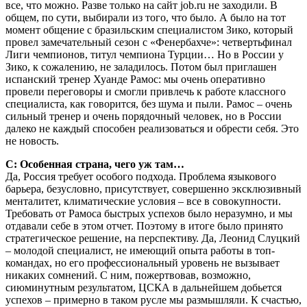
все, что можно. Разве только на сайт job.ru не заходили. В
общем, по сути, выбирали из того, что было. А было на тот
момент общение с бразильским специалистом Зико, который
провел замечательный сезон с «Фенербахче»: четвертьфинал
Лиги чемпионов, титул чемпиона Турции… Но в России у
Зико, к сожалению, не заладилось. Потом был приглашен
испанский тренер Хуанде Рамос: мы очень оперативно
провели переговоры и смогли привлечь к работе классного
специалиста, как говорится, без шума и пыли. Рамос – очень
сильный тренер и очень порядочный человек, но в России
далеко не каждый способен реализоваться и обрести себя. Это
не новость.
С: Особенная страна, чего уж там…
Да, Россия требует особого подхода. Проблема языкового
барьера, безусловно, присутствует, совершенно эксклюзивный
менталитет, климатические условия – все в совокупности.
Требовать от Рамоса быстрых успехов было неразумно, и мы
отдавали себе в этом отчет. Поэтому в итоге было принято
стратегическое решение, на перспективу. Да, Леонид Слуцкий
– молодой специалист, не имеющий опыта работы в топ-
командах, но его профессиональный уровень не вызывает
никаких сомнений. С ним, пожертвовав, возможно,
сиюминутным результатом, ЦСКА в дальнейшем добьется
успехов – примерно в таком русле мы размышляли. К счастью,