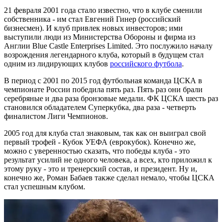
21 февраля 2001 года стало известно, что в клубе сменили
собственника - им стал Евгений Гинер (российский
бизнесмен). И клуб привлек новых инвесторов; ими
выступили люди из Министерства Обороны и фирма из
Англии Blue Castle Enterprises Limited. Это послужило началу
возрождения легендарного клуба, который в будущем стал
одним из лидирующих клубов
российского футбола
.
В период с 2001 по 2015 год футбольная команда ЦСКА в
чемпионате России победила пять раз. Пять раз они брали
серебряные и два раза бронзовые медали. ФК ЦСКА шесть раз
становился обладателем Суперкубка, два раза - четверть
финалистом Лиги Чемпионов.
2005 год для клуба стал знаковым, так как он выиграл свой
первый трофей - Кубок УЕФА (еврокубок). Конечно же,
можно с уверенностью сказать, что победы клуба - это
результат усилий не одного человека, а всех, кто приложил к
этому руку - это и тренерский состав, и президент. Ну и,
конечно же, Роман Бабаев также сделал немало, чтобы ЦСКА
стал успешным клубом.