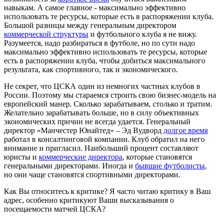
навыкам. А самое главное - максимально эффективно
использовать те ресурсы, которые есть в распоряжении клуба.
Большой разницы между генеральным директором
коммерческой структуры
и футбольного клуба я не вижу.
Разумеется, надо разбираться в футболе, но по сути надо
максимально эффективно использовать те ресурсы, которые
есть в распоряжении клуба, чтобы добиться максимального
результата, как спортивного, так и экономического.
Не секрет, что ЦСКА один из немногих частных клубов в
России. Поэтому мы стараемся строить свою бизнес-модель на
европейский манер. Сколько зарабатываем, столько и тратим.
Желательно зарабатывать больше, но в силу объективных
экономических причин не всегда удается. Генеральный
директор «Манчестер Юнайтед» – Эд Вудворд
долгое время
работал в консалтинговой компании. Клуб обратил на него
внимание и пригласил. Наибольший процент составляют
юристы и
коммерческие директора
, которые становятся
генеральными директорами. Иногда и
бывшие футболисты
,
но они чаще становятся спортивными директорами.
Как Вы относитесь к критике? Я часто читаю критику в Ваш
адрес, особенно критикуют Ваши высказывания о
посещаемости матчей ЦСКА?