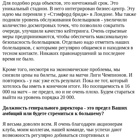
Для подобно рода объектов, это ничтожный срок. Это
уникальный стадион. В него интегрирован бизнес-центр. Эту
идею мы переняли у «Стэмфорд бридж» в Лондоне. Мы также
подняли уровень обслуживания болельщиков - увеличили
количество досмотровых точек, что позволило сократить
очереди, улучшили качество кейтеринга. Очень серьезные
меры предпринимаются, чтобы обеспечить максимальную
безопасность болельщиков. Отдельно надо отметить наших
болельщиков, с которыми регулярно общаемся и находимся в
тесном контакте. Никаких правонарушений за последнее
время не было.
Кроме того, несмотря на экономические проблемы, мы
снизили цены на билеты, даже на матчи Лиги Чемпионов. И
повторюсь - у нас уже есть результат. Пока не тот, который
хотелось бы иметь в конечном итоге. Но посещаемость в 16
000 на матч – не предел, но и не очень плохо. Будем стараться
выйти на уровень порядка 20 000.
Должность генерального директора - это предел Ваших
амбиций или будете стремиться к большему?
Я весьма доволен всем. Я очень благодарен акционерам
клуба, моим коллегам, нашей команде, чьи успехи дают
возможность регулярно добиваться спортивных и