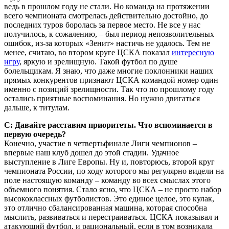
ведь в прошлом году не стали. Но команда на протяжении
всего чемпионата смотрелась действительно достойно, до
последних туров боролась за первое место. Не все у нас
получилось, к сожалению, – был период непозволительных
ошибок, из-за которых «Зенит» настичь не удалось. Тем не
менее, считаю, во втором круге ЦСКА показал
интересную
игру
, яркую и зрелищную. Такой футбол по душе
болельщикам. Я знаю, что даже многие поклонники наших
прямых конкурентов признают ЦСКА командой номер один
именно с позиций зрелищности. Так что по прошлому году
остались приятные воспоминания. Но нужно двигаться
дальше, к титулам.
С: Давайте расставим приоритеты. Что вспоминается в
первую очередь?
Конечно, участие в четвертьфинале Лиги чемпионов –
впервые наш клуб дошел до этой стадии. Удачное
выступление в Лиге Европы. Ну и, повторюсь, второй круг
чемпионата России, по ходу которого мы регулярно видели на
поле настоящую команду – команду во всех смыслах этого
объемного понятия. Стало ясно, что ЦСКА – не просто набор
высококлассных футболистов. Это единое целое, это кулак,
это отлично сбалансированная машина, которая способна
мыслить, развиваться и перестраиваться. ЦСКА показывал и
атакующий футбол, и рациональный, если в том возникала