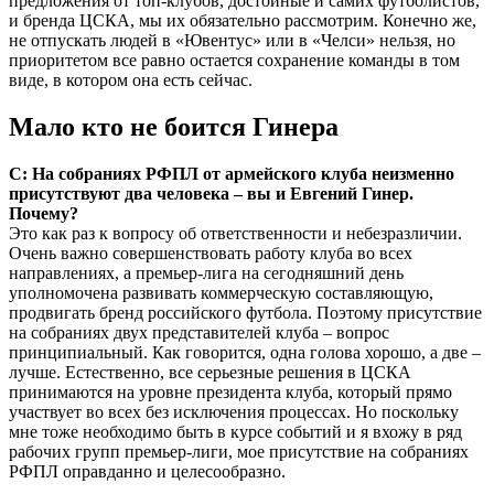
предложения от топ-клубов, достойные и самих футболистов,
и бренда ЦСКА, мы их обязательно рассмотрим. Конечно же,
не отпускать людей в «Ювентус» или в «Челси» нельзя, но
приоритетом все равно остается сохранение команды в том
виде, в котором она есть сейчас.
Мало кто не боится Гинера
С: На собраниях РФПЛ от армейского клуба неизменно
присутствуют два человека – вы и Евгений Гинер.
Почему?
Это как раз к вопросу об ответственности и небезразличии.
Очень важно совершенствовать работу клуба во всех
направлениях, а премьер-лига на сегодняшний день
уполномочена развивать коммерческую составляющую,
продвигать бренд российского футбола. Поэтому присутствие
на собраниях двух представителей клуба – вопрос
принципиальный. Как говорится, одна голова хорошо, а две –
лучше. Естественно, все серьезные решения в ЦСКА
принимаются на уровне президента клуба, который прямо
участвует во всех без исключения процессах. Но поскольку
мне тоже необходимо быть в курсе событий и я вхожу в ряд
рабочих групп премьер-лиги, мое присутствие на собраниях
РФПЛ оправданно и целесо­образно.