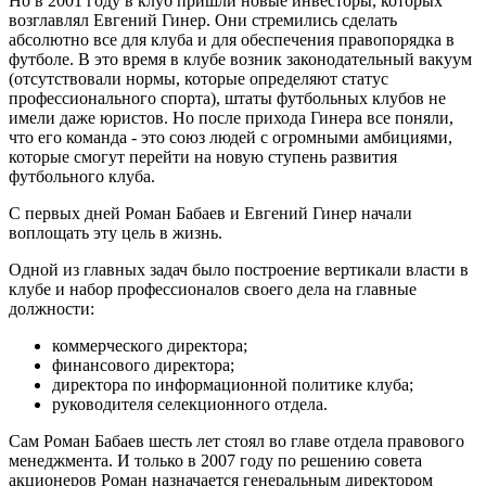
Но в 2001 году в клуб пришли новые инвесторы, которых
возглавлял Евгений Гинер. Они стремились сделать
абсолютно все для клуба и для обеспечения правопорядка в
футболе. В это время в клубе возник законодательный вакуум
(отсутствовали нормы, которые определяют статус
профессионального спорта), штаты футбольных клубов не
имели даже юристов. Но после прихода Гинера все поняли,
что его команда - это союз людей с огромными амбициями,
которые смогут перейти на новую ступень развития
футбольного клуба.
С первых дней Роман Бабаев и Евгений Гинер начали
воплощать эту цель в жизнь.
Одной из главных задач было построение вертикали власти в
клубе и набор профессионалов своего дела на главные
должности:
коммерческого директора;
финансового директора;
директора по информационной политике клуба;
руководителя селекционного отдела.
Сам Роман Бабаев шесть лет стоял во главе отдела правового
менеджмента. И только в 2007 году по решению совета
акционеров Роман назначается генеральным директором