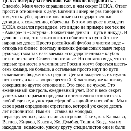
ЦСКА пятерку за селекцию. Вас можно позд­равить…
Спасибо. Меня часто спрашивают, в чем секрет ЦСКА. Ответ
прост: в отношении к делу. Евгений Гинер не раз говорил о
том, что клубы, ориентированные на государственные
дотации, к сожалению, обречены. В этом вопросе президент
ЦСКА оказался провидцем, это видно на примере все тех же
«Амкара» и «Сатурна». Бюджетные деньги – путь в никуда. И
дело не в том, что кто-то кого-то обвиняет в пустой трате
народных денег. Просто российский футбол в чистом виде –
отнюдь не бизнес, поэтому никаких финансовых задач перед
руководством так называемых «государственных» клубов
никто не ставит. Ставят спортивные. Но понятно ведь, что за
первые три места в чемпионате России могут бороться шесть-
семь команд, не больше, а остальные просто идут по пути
осваивания бюджетных средств. Деньги выделены, их нужно
потратить, а как – вопрос десятый. К частному же капиталу
совершенно другое отношение. Это свое, не чужое. Это
ежедневный контроль, ежедневный учет. Вот и весь секрет
успеха: мы стараемся предельно внимательно относиться к
любой сделке, а уж к трансферной – вдвойне и втройне. Мы в
свое время определили стратегию, которой уж скоро десять
лет исполнится. Имя ей – ставка на молодых,
нераскрученных, талантливых игроков. Таких, как Карвальо,
Вагнер, Жирков, Красич, Жо, Думбия, Тошич. Когда мы их
находили, возможно, узкому кругу специалистов они и были