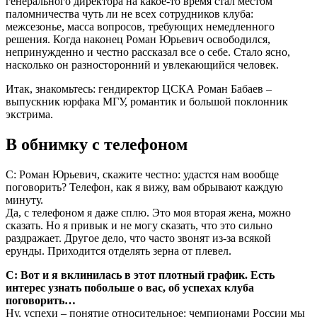
генерального директора на какое-то время стал местом
паломничества чуть ли не всех сотрудников клуба:
межсезонье, масса вопросов, требующих немедленного
решения. Когда наконец Роман Юрьевич освободился,
непринужденно и честно рассказал все о себе. Стало ясно,
насколько он разносторонний и увлекающийся человек.
Итак, знакомьтесь: гендиректор ЦСКА Роман Бабаев –
выпускник юрфака МГУ, романтик и большой поклонник
экстрима.
В обнимку с телефоном
С: Роман Юрьевич, скажите честно: удастся нам вообще
поговорить? Телефон, как я вижу, вам обрывают каждую
минуту.
Да, с телефоном я даже сплю. Это моя вторая жена, можно
сказать. Но я привык и не могу сказать, что это сильно
раздражает. Другое дело, что часто звонят из-за всякой
ерунды. Приходится отделять зерна от плевел.
С: Вот и я вклинилась в этот плотный график. Есть
интерес узнать побольше о вас, об успехах клуба
поговорить…
Ну, успехи – понятие относительное: чемпионами России мы