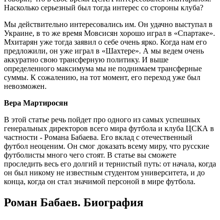
Насколько серьезный был тогда интерес со стороны клуба?
Мы действительно интересовались им. Он удачно выступал в
Украине, в то же время Мовсисян хорошо играл в «Спартаке».
Мхитарян уже тогда заявил о себе очень ярко. Когда нам его
предложили, он уже играл в «Шахтере». А мы ведем очень
аккуратно свою трансферную политику. И выше
определенного максимума мы не поднимаем трансферные
суммы. К сожалению, на тот момент, его переход уже был
невозможен.
Вера Мартиросян
В этой статье речь пойдет про одного из самых успешных
генеральных директоров всего мира футбола и клуба ЦСКА в
частности - Романа Бабаева. Его вклад с отечественный
футбол неоценим. Он смог доказать всему миру, что русские
футболисты много чего стоят. В статье вы сможете
проследить весь его долгий и тернистый путь: от начала, когда
он был никому не известным студентом университета, и до
конца, когда он стал значимой персоной в мире футбола.
Роман Бабаев. Биография