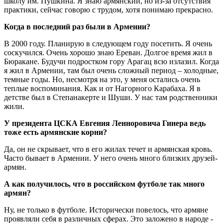
школу им. Пушкина. Я знаю армянский, но из-за отсутствия
практики, сейчас говорю с трудом, хотя понимаю прекрасно.
Когда в последний раз были в Армении?
В 2000 году. Планирую в следующем году посетить. Я очень
соскучился. Очень хорошо знаю Ереван. Долгое время жил в
Бюракане. Будучи подростком гору Арагац всю излазил. Когда
я жил в Армении, там был очень сложный период – холодные,
темные годы. Но, несмотря на это, у меня остались очень
теплые воспоминания. Как и от Нагорного Карабаха. Я в
детстве был в Степанакерте и Шуши. У нас там родственники
жили.
У президента ЦСКА Евгения Ленноровича Гинера ведь
тоже есть армянские корни?
Да, он не скрывает, что в его жилах течет и армянская кровь.
Часто бывает в Армении. У него очень много близких друзей-
армян.
А как получилось, что в российском футболе так много
армян?
Ну, не только в футболе. Исторически повелось, что армяне
проявляли себя в различных сферах. Это заложено в народе -