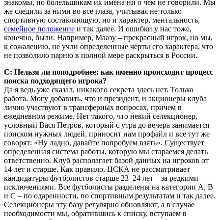
знакомы, но болельщикам их имена ни о чем не говорили. Мы
же следили за ними во все глаза, учитывая не только
спортивную составляющую, но и характер, ментальность,
семейное положение
и так далее. И ошибки у нас тоже,
конечно, были. Например, Маазу – прекрасный игрок, но мы,
к сожалению, не учли определенные черты его характера, что
не позволило парню в полной мере раскрыться в России.
С: Нельзя ли поподробнее: как именно происходит процесс
поиска подходящего игрока?
Да я ведь уже сказал, никакого секрета здесь нет. Только
работа. Могу добавить, что и президент, и акционеры клуба
лично участвуют в трансферных вопросах, причем в
ежедневном режиме. Нет такого, что некий селекционер,
условный Вася Петров, который с утра до вечера занимается
поиском нужных людей, приносит нам профайл и все тут же
говорят: «Ну ладно, давайте попробуем взять». Существует
определенная система работы, которую мы стараемся делать
ответственно. Клуб располагает базой данных на игроков от
14 лет и старше. Как правило, ЦСКА не рассматривает
кандидатуры футболистов старше 23–24 лет – за редкими
исключениями. Все футболисты разделены на категории A, B
и C – по одаренности, по спортивным результатам и так далее.
Селекционеры эту базу регулярно обновляют, а в случае
необходимости мы, обратившись к списку, вступаем в