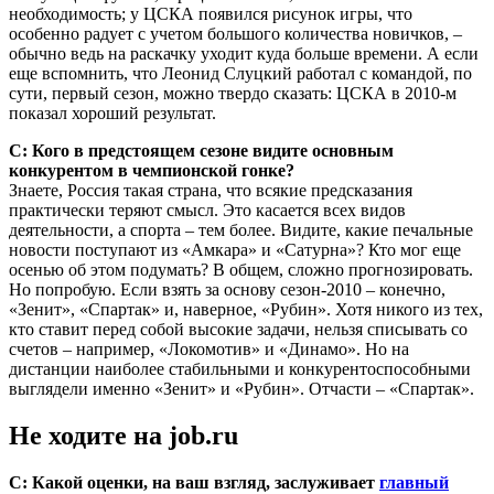
необходимость; у ЦСКА появился рисунок игры, что
особенно радует с учетом большого количества новичков, –
обычно ведь на раскачку уходит куда больше времени. А если
еще вспомнить, что Леонид Слуцкий работал с командой, по
сути, первый сезон, можно твердо сказать: ЦСКА в 2010-м
показал хороший результат.
С: Кого в предстоящем сезоне видите основным
конкурентом в чемпионской гонке?
Знаете, Россия такая страна, что всякие предсказания
практически теряют смысл. Это касается всех видов
деятельности, а спорта – тем более. Видите, какие печальные
новости поступают из «Амкара» и «Сатурна»? Кто мог еще
осенью об этом подумать? В общем, сложно прогнозировать.
Но попробую. Если взять за основу сезон-2010 – конечно,
«Зенит», «Спартак» и, наверное, «Рубин». Хотя никого из тех,
кто ставит перед собой высокие задачи, нельзя списывать со
счетов – например, «Локомотив» и «Динамо». Но на
дистанции наиболее стабильными и конкурентоспособными
выглядели именно «Зенит» и «Рубин». Отчасти – «Спартак».
Не ходите на job.ru
С: Какой оценки, на ваш взгляд, заслуживает
главный