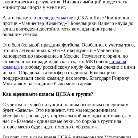
экономических результатов. Никаких амбиций вроде стать
министром спорта у меня нет.
А что скажете о
последнем матче
ЦСКА в Лиге Чемпионов
против «Манчестер Юнайтед»? Болельщики Вашего клуба до
конца выглядели достойно, хотя команда проиграла с
большим счетом.
Это был большой праздник футбола. Особенно, с учетом того,
что два легендарных клуба «Ливерпуль» и «Манчестер»
одновременно находились в Москве. Результат огорчил, но
справедливости ради надо сказать, что МЮ очень
сильная
команда
и любому российскому клубу было бы сложно с ними
играть. Обрадовала атмосфера стадиона. Болельщики
поддерживали свою команду, как могли. Благодаря Генриху
Мхитаряну на стадионе было много армян.
Как оцениваете шансы ЦСКА в группе?
С учетом текущей ситуации, нашим основным соперником
будет «Базель». Это не значит, что мы недооцениваем
«Бенфику», но когда у португальской команды нет очков, а у
нас с «Базелем» одинаковые очки, то борьба в группе за
второе место будет идти именно с «Базелем».
Говорят, что в свое время ЦСКА интересовался Мхитаряном.