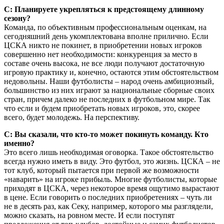
С: Планируете укрепляться к предстоящему длинному
сезону?
Команда, по объективным профессиональным оценкам, на
сегодняшний день укомплектована вполне прилично. Если
ЦСКА никто не покинет, в приобретении новых игроков
совершенно нет необходимости: конкуренция за место в
составе очень высока, не все люди получают достаточную
игровую практику и, конечно, остаются этим обстоятельством
недовольны. Наши футболисты – народ очень амбициозный,
большинство из них играют за национальные сборные своих
стран, причем далеко не последних в футбольном мире. Так
что если и будем приобретать новых игроков, это, скорее
всего, будет молодежь. На перспективу.
С: Вы сказали, что кто-то может покинуть команду. Кто
именно?
Это всего лишь необходимая оговорка. Такое обстоятельство
всегда нужно иметь в виду. Это футбол, это жизнь. ЦСКА – не
тот клуб, который пытается при первой же возможности
«наварить» на игроке прибыль. Многие футболисты, которые
приходят в ЦСКА, через некоторое время ощутимо вырастают
в цене. Если говорить о последних приобретениях – чуть ли
не в десять раз, как Секу, например, которого мы разглядели,
можно сказать, на ровном месте. И если поступят