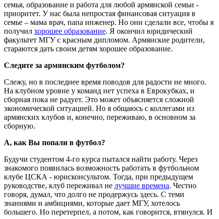
семья, образование и работа для любой армянской семьи -
приоритет. У нас была непростая финансовая ситуация в
семье – мама врач, папа инженер. Но они сделали все, чтобы я
получил
хорошее образование
. Я окончил юридический
факультет МГУ с красным дипломом. Армянские родители,
стараются дать своим детям хорошее образование.
Следите за армянским футболом?
Слежу, но в последнее время поводов для радости не много.
На клубном уровне у команд нет успеха в Еврокубках, и
сборная пока не радует. Это может объясняется сложной
экономической ситуацией. Но я общаюсь с коллегами из
армянских клубов и, конечно, переживаю, в основном за
сборную.
А, как Вы попали в футбол?
Будучи студентом 4-го курса пытался найти работу. Через
знакомого появилась возможность работать в футбольном
клубе ЦСКА - юрисконсультом. Тогда, при предыдущем
руководстве, клуб переживал не
лучшие времена
. Честно
говоря, думал, что долго не продержусь здесь. С теми
знаниями и амбициями, которые дает МГУ, хотелось
большего. Но перетерпел, а потом, как говорится, втянулся. И