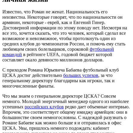
Известно, что Роман не женат. Национальность его
неизвестна. Некоторые говорят, что по национальности он
армянин, некоторые - еврей, как и Евгений Гинер.
Достоверной информации по этому поводу нет. Несмотря на
все это, хочется сказать, что это человек, который сделал все
возможное и невозможное, чтобы протолкнуть один из
средних клубов до чемпионатов России, и помочь ему стать
любимцем своих болельщиков, сороковой
футбольной
командой
в рейтинге UEFA, годовой бюджет которой
составляет окало девяносто миллионов долларов.
С приходом Романа Юрьевича Бабаева футбольный клуб
ЦСКА достиг действительно
больших успехов
, за что
генеральному директору благодарны как игроки, так и
многочисленные фанаты.
Что мы знаем о генеральном директоре ЦСКА? Совсем
немного. Молодой энергичный менеджер одного из наиболее
успешных
российских клубов
редко дает объемные интервью.
Впрочем, это соответствует общему имиджу армейцев: они в
большинстве своем немногословны. С надеждой разузнать о
Романе Бабаеве как можно больше я и отправилась в офис
ЦСКА. Увы, пришлось немного подождать: кабинет