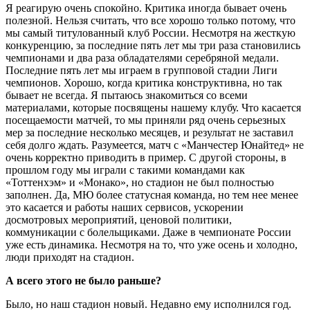
Я реагирую очень спокойно. Критика иногда бывает очень
полезной. Нельзя считать, что все хорошо только потому, что
мы самый титулованный клуб России. Несмотря на жесткую
конкуренцию, за последние пять лет мы три раза становились
чемпионами и два раза обладателями серебряной медали.
Последние пять лет мы играем в групповой стадии Лиги
чемпионов. Хорошо, когда критика конструктивна, но так
бывает не всегда. Я пытаюсь знакомиться со всеми
материалами, которые посвящены нашему клубу. Что касается
посещаемости матчей, то мы приняли ряд очень серьезных
мер за последние несколько месяцев, и результат не заставил
себя долго ждать. Разумеется, матч с «Манчестер Юнайтед» не
очень корректно приводить в пример. С другой стороны, в
прошлом году мы играли с такими командами как
«Тоттенхэм» и «Монако», но стадион не был полностью
заполнен. Да, МЮ более статусная команда, но тем нее менее
это касается и работы наших сервисов, ускорении
досмотровых мероприятий, ценовой политики,
коммуникации с болельщиками. Даже в чемпионате России
уже есть динамика. Несмотря на то, что уже осень и холодно,
люди приходят на стадион.
А всего этого не было раньше?
Было, но наш стадион новый. Недавно ему исполнился год.