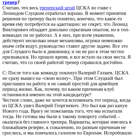
тренер
?
Считаю, что весь
тренерский штаб
ЦСКА во главе с
Леонидом Слуцким отработал хорошо. В момент принятия
решения по тренеру было понятно, конечно, что какое-то
время ему потребуется на адаптацию: не секрет, что Леонид
Викторович обладает довольно серьезным опытом, но в топ-
командах он не работал. А в них, при всем уважении,
действуют несколько иные механизмы, игроки немножко
иначе себя ведут, руководство ставит другие задачи. Все это
для Слуцкого было в диковинку, и он не раз в этом честно
признавался. Но прошло время, и все встало на свои места. Я
считаю, что со своей работой тренер справился достойно.
С: После того как команду покинул Валерий Газзаев, ЦСКА
не сразу вышел на «свою волну». При этом Слуцкий был
приглашен на работу в не самый простой для армейцев
период жизни. Как, почему, по каким причинам клуб
остановился именно на этой кандидатуре?
Честное слово, даже не хочется вспоминать тот период, когда
из ЦСКА ушел Валерий Георгиевич. Это был как раз канун
Нового года. Врагу не пожелаешь того, что мы испытали
тогда. Не готовы мы были к такому повороту событий –
оказаться без главного тренера. Варианты, которые имелись в
ближайшем резерве, к сожалению, по разным причинам не
срослись, и мы помчались галопом по Европам. Испробовали