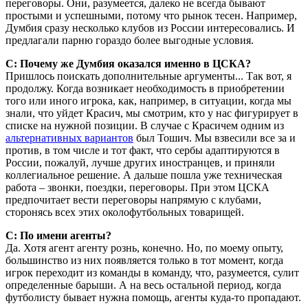
переговоры. Они, разумеется, далеко не всегда бывают
простыми и успешными, потому что рынок тесен. Например,
Думбия сразу несколько клубов из России интересовались. И
предлагали парню гораздо более выгодные условия.
С: Почему же Думбия оказался именно в ЦСКА?
Пришлось поискать дополнительные аргументы... Так вот, я
продолжу. Когда возникает необходимость в приобретении
того или иного игрока, как, например, в ситуации, когда мы
знали, что уйдет Красич, мы смотрим, кто у нас фигурирует в
списке на нужной позиции. В случае с Красичем одним из
альтернативных вариантов
был Тошич. Мы взвесили все за и
против, в том числе и тот факт, что сербы адаптируются в
России, пожалуй, лучше других иностранцев, и при­няли
коллегиальное решение. А дальше пошла уже техническая
работа – звонки, поездки, переговоры. При этом ЦСКА
предпочитает вести переговоры напрямую с клубами,
сторонясь всех этих околофутбольных товарищей.
С: По имени агенты?
Да. Хотя агент агенту рознь, конечно. Но, по моему опыту,
большинство из них появляется только в тот момент, когда
игрок переходит из команды в команду, что, разумеется, сулит
определенные барыши. А на весь остальной период, когда
футболисту бывает нужна помощь, агенты куда-то пропадают.