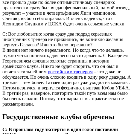
все прошло даже по более оптимистичному сценарию:
практически сразу был выдан феноменальный, на мой взгляд,
результат – участие в четвертьфинале Лиги чемпионов.
Считаю, выбор себя оправдал. И очень надеюсь, что с
Леонидом Слуцким у ЦСКА будут очень серьезные успехи.
С: Вот любопытно: когда сразу два подряд серьезных
иностранных тренера не прижились, не возникло желания
вернуть Газзаева? Или это было нереально?
В жизни нет ничего нереального. Но когда что-то делаешь,
нужно четко понимать, для чего ты это делаешь. С Валерием
Георгиевичем связаны золотые страницы в истории
армейского клуба. Никто не будет спорить, что он был и
остается сильнейшим
российским тренером
– это даже не
обсуждается. Но очень сложно входить в одну реку дважды. А
трижды – тем более. Газзаев один раз уже уходил из команды.
Потом вернулся, и вернулся феерично, выиграв Кубок УЕФА.
В третий раз, наверное, повторить такой путь всем нам было
бы очень сложно. Потому этот вариант мы практически не
рассматривали.
Государственные клубы обречены
С: В прошлом году эксперты в один голос поставили