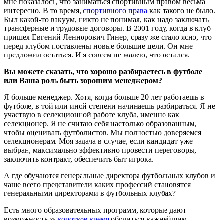
мне показалось, что заниматься спортивным правом весьма
интересно. В то время,
спортивного права
как такого не было.
Был какой-то вакуум, никто не понимал, как надо заключать
трансферные и трудовые договоры. В 2001 году, когда в клуб
пришел Евгений Леннорович Гинер, сразу же стало ясно, что
перед клубом поставлены новые большие цели. Он мне
предложил остаться. И я совсем не жалею, что остался.
Вы можете сказать, что хорошо разбираетесь в футболе
или Ваша роль быть хорошим менеджером?
Я больше менеджер. Хотя, когда больше 20 лет работаешь в
футболе, в той или иной степени начинаешь разбираться. Я не
участвую в селекционной работе клуба, именно как
селекционер. Я не считаю себя настолько образованным,
чтобы оценивать футболистов. Мы полностью доверяемся
селекционерам. Моя задача в случае, если кандидат уже
выбран, максимально эффективно провести переговоры,
заключить контракт, обеспечить быт игрока.
А где обучаются генеральные директора футбольных клубов и
чаше всего представители каких профессий становятся
генеральными директорами в футбольных клубах?
Есть много образовательных программ, которые дают
возможность за
короткое время
обучиться важнейшим