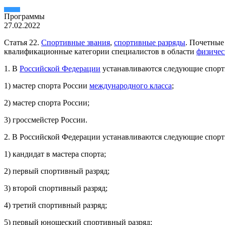
Пpогpаммы
27.02.2022
Статья 22.
Спортивные звания
,
спортивные разряды
. Почетные
квалификационные категории специалистов в области
физичес
1. В
Российской Федерации
устанавливаются следующие спорт
1) мастер спорта России
международного класса
;
2) мастер спорта России;
3) гроссмейстер России.
2. В Российской Федерации устанавливаются следующие спорт
1) кандидат в мастера спорта;
2) первый спортивный разряд;
3) второй спортивный разряд;
4) третий спортивный разряд;
5) первый юношеский спортивный разряд;