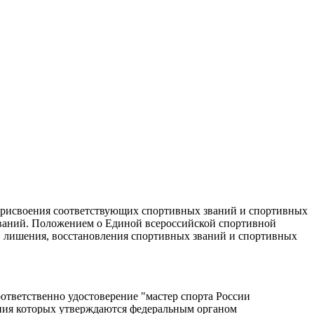
 присвоения соответствующих спортивных званий и спортивных
бований. Положением о Единой всероссийской спортивной
я, лишения, восстановления спортивных званий и спортивных
ответственно удостоверение "мастер спорта России
ания которых утверждаются федеральным органом