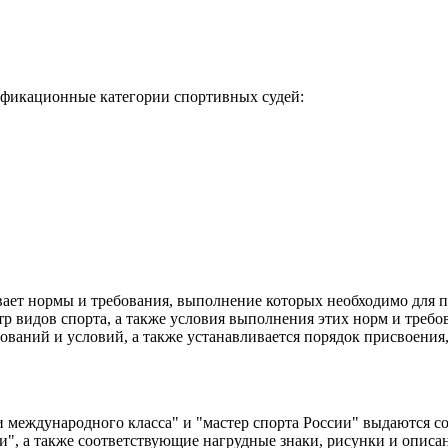
ификационные категории спортивных судей:
ивает нормы и требования, выполнение которых необходимо для
тр видов спорта, а также условия выполнения этих норм и тре
ований и условий, а также устанавливается порядок присвоени
 международного класса" и "мастер спорта России" выдаются со
ии", а также соответствующие нагрудные знаки, рисунки и опис