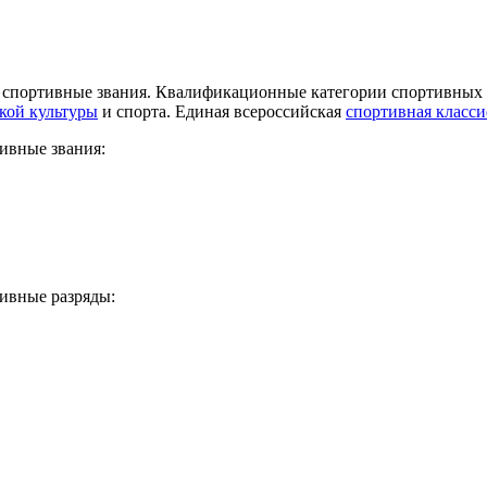
 спортивные звания. Квалификационные категории спортивных 
кой культуры
и спорта. Единая всероссийская
спортивная класс
ивные звания:
ивные разряды: