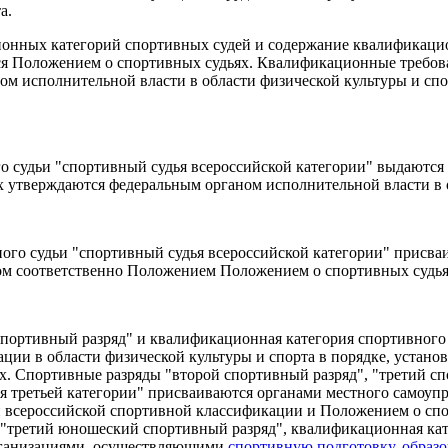
а.
ионных категорий спортивных судей и содержание квалификаци
ются Положением о спортивных судьях. Квалификационные треб
ом исполнительной власти в области физической культуры и сп
 судьи "спортивный судья всероссийской категории" выдаются 
 утверждаются федеральным органом исполнительной власти в о
ного судьи "спортивный судья всероссийской категории" присв
ном соответственно Положением Положением о спортивных судья
 спортивный разряд" и квалификационная категория спортивного
ции в области физической культуры и спорта в порядке, устан
. Спортивные разряды "второй спортивный разряд", "третий с
ья третьей категории" присваиваются органами местного самоу
й всероссийской спортивной классификации и Положением о сп
 "третий юношеский спортивный разряд", квалификационная ка
рганизациями, осуществляющими
спортивную подготовку
,
образ