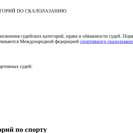
ЕГОРИЙ ПО СКАЛОЛАЗАНИЮ
исвоения судейских категорий, права и обязанности судей. По
авливаются Международной федерацией
спортивного скалолазани
ртивных судей:
орий по спорту