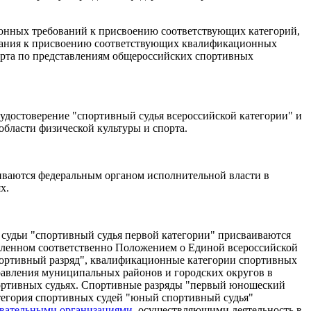
онных требований к присвоению соответствующих категорий,
ования к присвоению соответствующих квалификационных
орта по представлениям общероссийских спортивных
удостоверение "спортивный судья всероссийской категории" и
бласти физической культуры и спорта.
аиваются федеральным органом исполнительной власти в
х.
 судьи "спортивный судья первой категории" присваиваются
овленном соответственно Положением о Единой всероссийской
портивный разряд", квалификационные категории спортивных
правления муниципальных районов и городских округов в
ортивных судьях. Спортивные разряды "первый юношеский
тегория спортивных судей "юный спортивный судья"
овательными организациями
, осуществляющими деятельность в