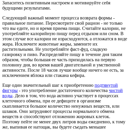
Запаситесь позитивным настроем и мотивируйте себя
будущими результатами.
Следующий важный момент процесса возврата формы -
правильное питание. Пересмотрите свой рацион - не только
что вы едите, но и время приема пищи. Считайте калории, не
употребляйте калорийную пищу перед отдыхом или сном. В
этом случае все калории не израсходуются, а отложатся в виде
жира. Исключите животные жиры, замените их
растительными. Не употребляйте фаст-фуд, сладкую
газировку и пиво. Распределяйте пищу в течение дня таким
образом, чтобы большая ее часть приходилась на первую
половину дня, во время вашей двигательной и умственной
активности. После 18 часов лучше вообще ничего не есть, за
исключением яблока или стакана кефира.
Еще один значительный шаг к приобретению
подтянутой
фигуры
- это употребление достаточного количества
чистой
воды
. Дело в том, что вода активно участвует в процессах
клеточного обмена, при ее дефиците в организме
скапливается большое количество ненужных веществ, или
шлаков. Они затрудняют процессы нормального обмена
веществ и способствуют отложению жировых клеток.
Поэтому пейте не менее двух литров воды ежедневно, к тому
же, выпивая ее натощак, вы будете съедать меньшее