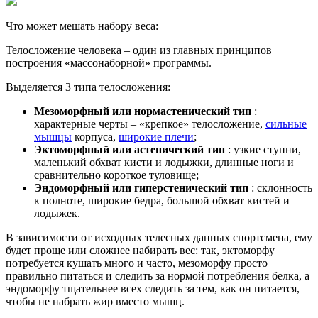
Что может мешать набору веса:
Телосложение человека – один из главных принципов
построения «массонаборной» программы.
Выделяется 3 типа телосложения:
Мезоморфный или нормастенический тип
:
характерные черты – «крепкое» телосложение,
сильные
мышцы
корпуса,
широкие плечи
;
Эктоморфный или астенический тип
: узкие ступни,
маленький обхват кисти и лодыжки, длинные ноги и
сравнительно короткое туловище;
Эндоморфный или гиперстенический тип
: склонность
к полноте, широкие бедра, большой обхват кистей и
лодыжек.
В зависимости от исходных телесных данных спортсмена, ему
будет проще или сложнее набирать вес: так, эктоморфу
потребуется кушать много и часто, мезоморфу просто
правильно питаться и следить за нормой потребления белка, а
эндоморфу тщательнее всех следить за тем, как он питается,
чтобы не набрать жир вместо мышц.