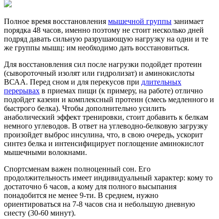
Полное время восстановления
мышечной группы
занимает
порядка 48 часов, именно поэтому не стоит несколько дней
подряд давать сильную разрушающую нагрузку на одни и те
же группы мышц: им необходимо дать восстановиться.
Для восстановления сил после нагрузки подойдет протеин
(сывороточный изолят или гидролизат) и аминокислоты
ВСАА. Перед сном и для перекусов при
длительных
перерывах
в приемах пищи (к примеру, на работе) отлично
подойдет казеин и комплексный протеин (смесь медленного и
быстрого белка). Чтобы дополнительно усилить
анаболический эффект тренировки, стоит добавить к белкам
немного углеводов. В ответ на углеводно-белковую загрузку
произойдет выброс инсулина, что, в свою очередь, ускорит
синтез белка и интенсифицирует поглощение аминокислот
мышечными волокнами.
Спортсменам важен полноценный сон. Его
продолжительность имеет индивидуальный характер: кому то
достаточно 6 часов, а кому для полного высыпания
понадобится не менее 9-ти. В среднем, нужно
ориентироваться на 7-8 часов сна и небольшую дневную
сиесту (30-60 минут).