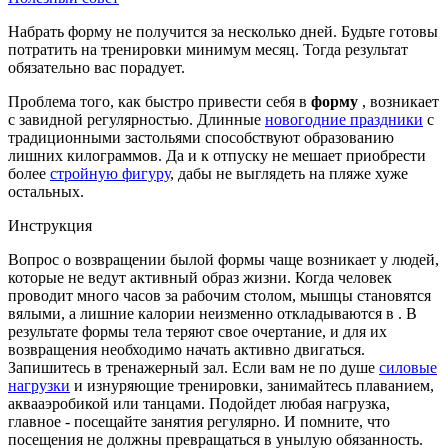
Набрать форму не получится за несколько дней. Будьте готовы
потратить на тренировки минимум месяц. Тогда результат
обязательно вас порадует.
Проблема того, как быстро привести себя в
форму
, возникает
с завидной регулярностью. Длинные
новогодние праздники
с
традиционными застольями способствуют образованию
лишних килограммов. Да и к отпуску не мешает приобрести
более
стройную фигуру
, дабы не выглядеть на пляже хуже
остальных.
Инструкция
Вопрос о возвращении былой формы чаще возникает у людей,
которые не ведут активный образ жизни. Когда человек
проводит много часов за рабочим столом, мышцы становятся
вялыми, а лишние калории неизменно откладываются в . В
результате формы тела теряют свое очертание, и для их
возвращения необходимо начать активно двигаться.
Запишитесь в тренажерный зал. Если вам не по душе
силовые
нагрузки
и изнуряющие тренировки, занимайтесь плаванием,
аквааэробикой или танцами. Подойдет любая нагрузка,
главное - посещайте занятия регулярно. И помните, что
посещения не должны превращаться в унылую обязанность.