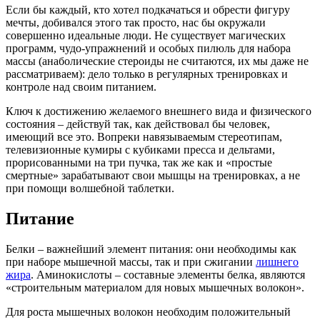
Если бы каждый, кто хотел подкачаться и обрести фигуру
мечты, добивался этого так просто, нас бы окружали
совершенно идеальные люди. Не существует магических
программ, чудо-упражнений и особых пилюль для набора
массы (анаболические стероиды не считаются, их мы даже не
рассматриваем): дело только в регулярных тренировках и
контроле над своим питанием.
Ключ к достижению желаемого внешнего вида и физического
состояния – действуй так, как действовал бы человек,
имеющий все это. Вопреки навязываемым стереотипам,
телевизионные кумиры с кубиками пресса и дельтами,
прорисованными на три пучка, так же как и «простые
смертные» зарабатывают свои мышцы на тренировках, а не
при помощи волшебной таблетки.
Питание
Белки – важнейший элемент питания: они необходимы как
при наборе мышечной массы, так и при сжигании
лишнего
жира
. Аминокислоты – составные элементы белка, являются
«строительным материалом для новых мышечных волокон».
Для роста мышечных волокон необходим положительный