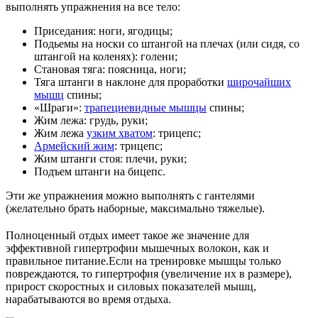
выполнять упражнения на все тело:
Приседания: ноги, ягодицы;
Подьемы на носки со штангой на плечах (или сидя, со
штангой на коленях): голени;
Становая тяга: поясница, ноги;
Тяга штанги в наклоне для проработки
широчайших
мышц
спины;
«Шраги»:
трапециевидные мышцы
спины;
Жим лежа: грудь, руки;
Жим лежа
узким хватом
: трицепс;
Армейский жим
: трицепс;
Жим штанги стоя: плечи, руки;
Подъем штанги на бицепс.
Эти же упражнения можно выполнять с гантелями
(желательно брать наборные, максимально тяжелые).
Полноценный отдых имеет такое же значение для
эффективной гипертрофии мышечных волокон, как и
правильное питание.Если на тренировке мышцы только
повреждаются, то гипертрофия (увеличение их в размере),
прирост скоростных и силовых показателей мышц,
нарабатываются во время отдыха.