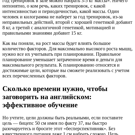
год тренировок в зале можно набрать 3-5 кг массы». Ничего
непонятно, о ком речь, каких тренировок, с какой
интенсивностью и периодичностью, какой массы. Один
человек и килограмма не наберет за год тренировок, из-за
неправильных действий, второй с хорошей генетикой добавит
8 кг, а третий с аналогичной генетикой, мотивацией и
правильными знаниями добавит 15 кг.
Как вы поняли, на рост массы будет влиять большое
количество факторов. Для максимально высокого роста мышц,
нужно все их учитывать при планировании. Правильное
планирование уменьшает затраченное время и деньги для
максимального результата. К планированию относятся и
достижимые цели, которые вы сможете реализовать с учетом
всех перечисленных факторов.
Сколько времени нужно, чтобы
заговорить на английском:
эффективное обучение
Но учтите, цели должны быть реальными, если поставите
цель — бицепс 50 см имея по факту 37, вы быстро
разочаруетесь и бросите этот «бесперспективняк». Без
качественного питания даже 1 см набрать сложно. Цель