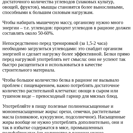
достаточного количества углеводов (злаковых культур,
овощей, фруктов), мышцы становятся более выносливыми,
способными к большим силовым нагрузкам.
Чтобы набирать мышечную массу, организму нужно много
энергии – т.е. углеводов: процент углеводов в рационе должен
составлять около 50-60%.
Непосредственно перед тренировкой (за 1,5-2 часа)
необходимо загрузиться углеводами: это снабдит организм
энергией и сделает нагрузку более эффективной. Белки прямо
перед нагрузкой употреблять нет смысла: они не успеют так
быстро расщепиться и использоваться в качестве
строительного материала.
Чтобы большое количество белка в рационе не вызывало
проблем с пищеварением, важно потреблять достаточное
количество растительной клетчатки: овощи в сыром или
тушеном виде – превосходный гарнир для мясных блюд.
Употребляйте в пищу полезные полиненасыщенные и
мононенасыщенные жиры: орехи, семечки, растительные
масла (оливковое, кукурузное, подсолнечное). Насыщенные
жиры вообще не нужно употреблять дополнительно, они и
так в избытке содержатся в мясе, промышленных
полуфабрикатах (их количество в рационе нужно