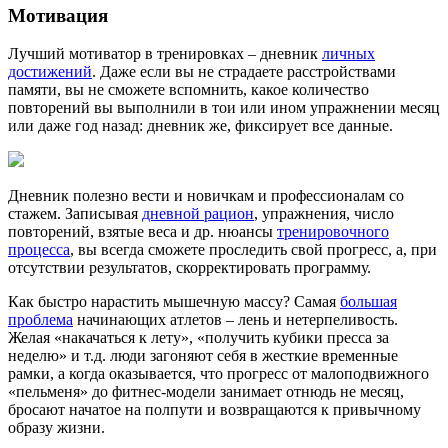
Мотивация
Лучший мотиватор в тренировках – дневник
личных
достижений
. Даже если вы не страдаете расстройствами
памяти, вы не сможете вспомнить, какое количество
повторений вы выполнили в тои или ином упражнении месяц
или даже год назад: дневник же, фиксирует все данные.
Дневник полезно вести и новичкам и профессионалам со
стажем. Записывая
дневной рацион
, упражнения, число
повторений, взятые веса и др. нюансы
тренировочного
процесса
, вы всегда сможете проследить свой прогресс, а, при
отсутствии результатов, скорректировать программу.
Как быстро нарастить мышечную массу? Самая
большая
проблема
начинающих атлетов – лень и нетерпеливость.
Желая «накачаться к лету», «получить кубики пресса за
неделю» и т.д. люди загоняют себя в жесткие временные
рамки, а когда оказывается, что прогресс от малоподвижного
«пельменя» до фитнес-модели занимает отнюдь не месяц,
бросают начатое на полпути и возвращаются к привычному
образу жизни.