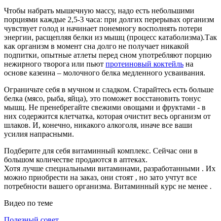
Чтобы набрать мышечную массу, надо есть небольшими
порциями каждые 2,5-3 часа: при долгих перерывах организм
чувствует голод и начинает понемногу восполнять потери
энергии, расщепляя белки из мышц (процесс катаболизма).Так
как организм в момент сна долго не получает никакой
подпитки, опытные атлеты перед сном употребляют порцию
нежирного творога или пьют
протеиновый коктейль
на
основе казеина – молочного белка медленного усваивания.
Ограничьте себя в мучном и сладком. Старайтесь есть больше
белка (мясо, рыба, яйца), это поможет восстановить тонус
мышц. Не пренебрегайте свежими овощами и фруктами - в
них содержится клетчатка, которая очистит весь организм от
шлаков. И, конечно, никакого алкоголя, иначе все ваши
усилия напрасными.
Подберите для себя витаминный комплекс. Сейчас они в
большом количестве продаются в аптеках.
Хотя лучше специальными витаминами, разработанными . Их
можно приобрести на заказ, они стоят , но зато учтут все
потребности вашего организма. Витаминный курс не менее .
Видео по теме
Полезный совет