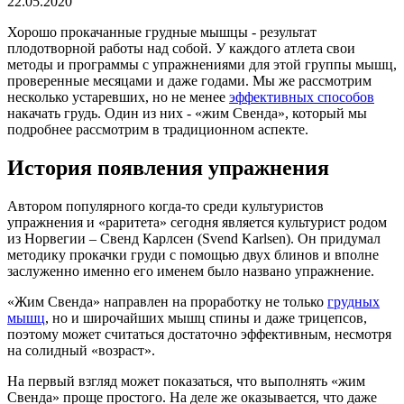
22.05.2020
Хорошо прокачанные грудные мышцы - результат
плодотворной работы над собой. У каждого атлета свои
методы и программы с упражнениями для этой группы мышц,
проверенные месяцами и даже годами. Мы же рассмотрим
несколько устаревших, но не менее
эффективных способов
накачать грудь. Один из них - «жим Свенда», который мы
подробнее рассмотрим в традиционном аспекте.
История появления упражнения
Автором популярного когда-то среди культуристов
упражнения и «раритета» сегодня является культурист родом
из Норвегии – Свенд Карлсен (Svend Karlsen). Он придумал
методику прокачки груди с помощью двух блинов и вполне
заслуженно именно его именем было названо упражнение.
«Жим Свенда» направлен на проработку не только
грудных
мышц
, но и широчайших мышц спины и даже трицепсов,
поэтому может считаться достаточно эффективным, несмотря
на солидный «возраст».
На первый взгляд может показаться, что выполнять «жим
Свенда» проще простого. На деле же оказывается, что даже