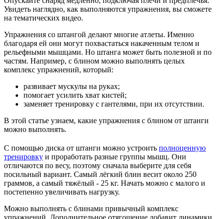
Опускайте снаряд медленно, подключая плечи и предплечья.
Увидеть наглядно, как выполняются упражнения, вы сможете
на тематических видео.
Упражнения со штангой делают многие атлеты. Именно
благодаря ей они могут похвастаться накаченным телом и
рельефными мышцами. Но штанга может быть полезной и по
частям. Например, с блином можно выполнять целых
комплекс упражнений, который:
развивает мускулы на руках;
помогает усилить хват кистей;
заменяет тренировку с гантелями, при их отсутствии.
В этой статье узнаем, какие упражнения с блином от штанги
можно выполнять.
С помощью диска от штанги можно устроить
полноценную
тренировку
и проработать разные группы мышц. Они
отличаются по весу, поэтому сначала выберите для себя
посильный вариант. Самый лёгкий блин весит около 250
граммов, а самый тяжёлый - 25 кг. Начать можно с малого и
постепенно увеличивать нагрузку.
Можно выполнять с блинами привычный комплекс
упражнений. Дополнительное отягощение добавит динамики,