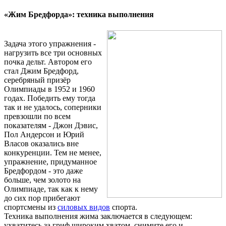
«Жим Бредфорда»: техника выполнения
Задача этого упражнения -
нагрузить все три основных
почка дельт. Автором его
стал Джим Бредфорд,
серебряный призёр
Олимпиады в 1952 и 1960
годах. Победить ему тогда
так и не удалось, соперники
превзошли по всем
показателям - Джон Дэвис,
Пол Андерсон и Юрий
Власов оказались вне
конкуренции. Тем не менее,
упражнение, придуманное
Бредфордом - это даже
больше, чем золото на
Олимпиаде, так как к нему
до сих пор прибегают
спортсмены из
силовых видов
спорта.
Техника выполнения жима заключается в следующем:
ухватитесь за гриф широким хватом, снимите его и