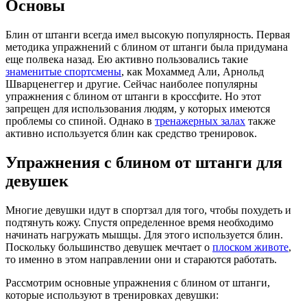
Основы
Блин от штанги всегда имел высокую популярность. Первая
методика упражнений с блином от штанги была придумана
еще полвека назад. Ею активно пользовались такие
знаменитые спортсмены
, как Мохаммед Али, Арнольд
Шварценеггер и другие. Сейчас наиболее популярны
упражнения с блином от штанги в кроссфите. Но этот
запрещен для использования людям, у которых имеются
проблемы со спиной. Однако в
тренажерных залах
также
активно используется блин как средство тренировок.
Упражнения с блином от штанги для
девушек
Многие девушки идут в спортзал для того, чтобы похудеть и
подтянуть кожу. Спустя определенное время необходимо
начинать нагружать мышцы. Для этого используется блин.
Поскольку большинство девушек мечтает о
плоском животе
,
то именно в этом направлении они и стараются работать.
Рассмотрим основные упражнения с блином от штанги,
которые используют в тренировках девушки: