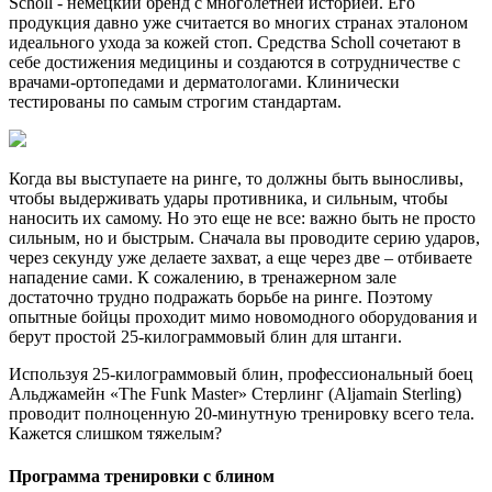
Scholl - немецкий бренд с многолетней историей. Его
продукция давно уже считается во многих странах эталоном
идеального ухода за кожей стоп. Средства Scholl сочетают в
себе достижения медицины и создаются в сотрудничестве с
врачами-ортопедами и дерматологами. Клинически
тестированы по самым строгим стандартам.
Когда вы выступаете на ринге, то должны быть выносливы,
чтобы выдерживать удары противника, и сильным, чтобы
наносить их самому. Но это еще не все: важно быть не просто
сильным, но и быстрым. Сначала вы проводите серию ударов,
через секунду уже делаете захват, а еще через две – отбиваете
нападение сами. К сожалению, в тренажерном зале
достаточно трудно подражать борьбе на ринге. Поэтому
опытные бойцы проходит мимо новомодного оборудования и
берут простой 25-килограммовый блин для штанги.
Используя 25-килограммовый блин, профессиональный боец
Альджамейн «The Funk Master» Стерлинг (Aljamain Sterling)
проводит полноценную 20-минутную тренировку всего тела.
Кажется слишком тяжелым?
Программа тренировки с блином