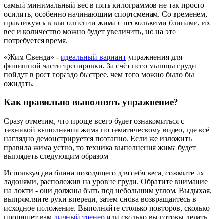
самый минимальный вес в пять килограммов не так просто
осилить, особенно начинающим спортсменам. Со временем,
практикуясь в выполнении жима с несколькими блинами, их
вес и количество можно будет увеличить, но на это
потребуется время.
«Жим Свенда» -
идеальный вариант
упражнения для
финишной части тренировки. За счёт него мышцы груди
пойдут в рост гораздо быстрее, чем того можно было бы
ожидать.
Как правильно выполнять упражнение?
Сразу отметим, что проще всего будет ознакомиться с
техникой выполнения жима по тематическому видео, где всё
наглядно демонстрируется поэтапно. Если же изложить
правила жима устно, то техника выполнения жима будет
выглядеть следующим образом.
Используя два блина походящего для себя веса, сожмите их
ладонями, расположив на уровне груди. Обратите внимание
на локти - они должны быть под небольшим углом. Выдыхая,
выпрямляйте руки впереди, затем снова возвращайтесь в
исходное положение. Выполняйте столько повторов, сколько
пропишет вам
личный тренер
или сколько вы готовы делать,