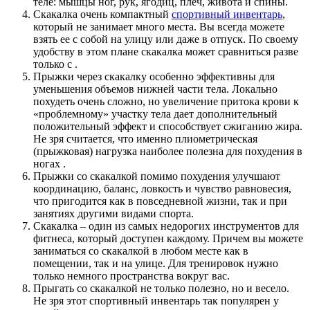
теле: мышцы ног, рук, ягодиц, плеч, живота и спины.
Скакалка очень компактный
спортивный инвентарь
,
который не занимает много места. Вы всегда можете
взять ее с собой на улицу или даже в отпуск. По своему
удобству в этом плане скакалка может сравниться разве
только с .
Прыжки через скакалку особенно эффективны для
уменьшения объемов нижней части тела. Локально
похудеть очень сложно, но увеличение притока крови к
«проблемному» участку тела дает дополнительный
положительный эффект и способствует сжиганию жира.
Не зря считается, что именно
плиометрическая
(прыжковая) нагрузка наиболее полезна для похудения в
ногах
.
Прыжки со скакалкой помимо похудения улучшают
координацию, баланс, ловкость и чувство равновесия,
что пригодится как в повседневной жизни, так и при
занятиях другими видами спорта.
Скакалка – один из самых недорогих инструментов для
фитнеса, который доступен каждому. Причем вы можете
заниматься со скакалкой в любом месте как в
помещении, так и на улице. Для тренировок нужно
только немного пространства вокруг вас.
Прыгать со скакалкой не только полезно, но и весело.
Не зря этот спортивный инвентарь так популярен у