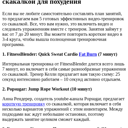
скакалкой для похудения
Если вы не любите самостоятельно составлять план занятий,
то предлагаем вам 5 готовых эффективных видео-тренировок
со скакалкой. Все, что вам нужно, это включить видео и
следовать упражнениям вместе с тренером. Занятия займут у
вас от 7 до 20 минут. Вы можете повторить короткие видео в
3-4 круга, чтобы вышла полноценная тренировочная
программа.
1. FitnessBlender: Quick Sweat Cardio
Fat Burn
(7 минут)
Интервальная тренировка от FitnessBlender длится всего лишь
7 минут, но включает в себя самые разнообразные упражнения
со скакалкой. Тренер Келли предлагает вам такую схему: 25
секунд интенсивно работаем – 10 секунд активно отдыхаем.
2. Popsugar: Jump Rope Workout (10 минут)
Анна Рендерер, создатель youtube-канала Popsugar, предлагает
короткую тренировку
со скакалкой, которая включает в себя
несколько вариантов упражнений с этим инвентарем. Между
подходами вас ждут небольшие остановки, поэтому
выдержать занятие целиком сможет каждый.