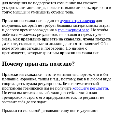
для похудения не подвергается сомнению: вы сможете
ускорить сжигание жира, повысить выносливость, привести в
тонус мышцы и уменьшить объемы тела.
Прыжки на скакалке
– один из
лучших тренажеров
для
похудения, который не требует больших материальных затрат
и долгого времяпровождения в
тренажерном зале
. Но чтобы
добиться желаемых результатов, не выходя из дома, нужно
знать,
как правильно прыгать на скакалке, чтобы похудеть
, а также, сколько времени должно длиться это занятие? Обо
всем этом мы сегодня и поговорим. Но начнем с
преимуществ, которые дают вам
прыжки на скакалке
.
Почему прыгать полезно?
Прыжки на скакалке
– это те же занятия спортом, что и бег,
плавание, аэробика, танцы и т.д., поэтому, как в и любом виде
спорта, здесь нужна регулярность. Без систематической
программы тренировок вы не получите
хорошего результата
.
Но если вы все-таки выработали для себя четкий план
тренировок и строго его придерживаетесь, то результат не
заставит себя долго ждать.
Прыжки со скакалкой развивают силу ног и улучшают