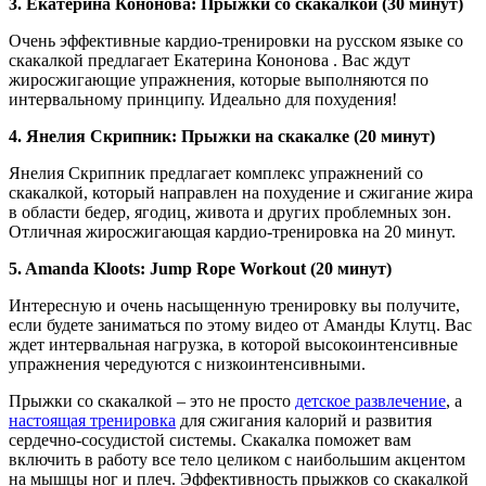
3. Екатерина Кононова: Прыжки со скакалкой (30 минут)
Очень эффективные кардио-тренировки на русском языке со
скакалкой предлагает Екатерина Кононова . Вас ждут
жиросжигающие упражнения, которые выполняются по
интервальному принципу. Идеально для похудения!
4. Янелия Скрипник: Прыжки на скакалке (20 минут)
Янелия Скрипник предлагает комплекс упражнений со
скакалкой, который направлен на похудение и сжигание жира
в области бедер, ягодиц, живота и других проблемных зон.
Отличная жиросжигающая кардио-тренировка на 20 минут.
5. Amanda Kloots: Jump Rope Workout (20 минут)
Интересную и очень насыщенную тренировку вы получите,
если будете заниматься по этому видео от Аманды Клутц. Вас
ждет интервальная нагрузка, в которой высокоинтенсивные
упражнения чередуются с низкоинтенсивными.
Прыжки со скакалкой – это не просто
детское развлечение
, а
настоящая тренировка
для сжигания калорий и развития
сердечно-сосудистой системы. Скакалка поможет вам
включить в работу все тело целиком с наибольшим акцентом
на мышцы ног и плеч. Эффективность прыжков со скакалкой