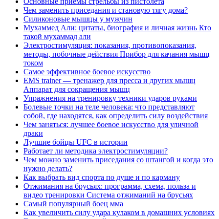
Основные приемы стрельбы из пистолета
Чем заменить приседания и становую тягу дома?
Силиконовые мышцы у мужчин
Мухаммед Али: цитаты, биография и личная жизнь Кто
такой мухаммад али
Электростимуляция: показания, противопоказания,
методы, побочные действия Прибор для качания мышц
током
Самое эффективное боевое искусство
EMS trainer — тренажер для пресса и других мышц
Аппарат для сокращения мышц
Упражнения на тренировку техники ударов руками
Болевые точки на теле человека: что представляют
собой, где находятся, как определить силу воздействия
Чем заняться: лучшее боевое искусство для уличной
драки
Лучшие бойцы UFC в истории
Работает ли методика электростимуляции?
Чем можно заменить приседания со штангой и когда это
нужно делать?
Как выбрать вид спорта по душе и по карману
Отжимания на брусьях: программа, схема, польза и
видео тренировки Система отжиманий на брусьях
Самый популярный боец мма
Как увеличить силу удара кулаком в домашних условиях