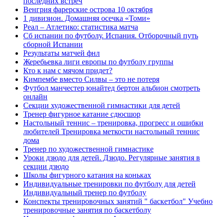
последних встреч
Венгрия фарерские острова 10 октября
1 дивизион. Домашняя осечка «Томи»
Реал – Атлетико: статистика матча
Сб испании по футболу. Испания. Отборочный путь
сборной Испании
Результаты матчей фнл
Жеребьевка лиги европы по футболу группы
Кто к нам с мячом придет?
Кимпембе вместо Силвы – это не потеря
Футбол манчестер юнайтед бертон альбион смотреть
онлайн
Секции художественной гимнастики для детей
Тренер фигурное катание сдюсшор
Настольный теннис – тренировка, прогресс и ошибки
любителей Тренировка меткости настольный теннис
дома
Тренер по художественной гимнастике
Уроки дзюдо для детей. Дзюдо. Регулярные занятия в
секции дзюдо
Школы фигурного катания на коньках
Индивидуальные тренировки по футболу для детей
Индивидуальный тренер по футболу
Конспекты тренировочных занятий " баскетбол" Учебно
тренировочные занятия по баскетболу