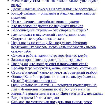
Боевые искусства – что это такое и какие существуют
виды?
Драки: Пьяные Боксёры Играть в пьяные рестлеры 2
Клифф-дайвинг – описание и максимальная высота
прыжков
Изготовление веломобиля своими руками
Кто из велосипедистов не нарушает правила
Велосипедный туризм — это спорт или отдых?
Где поиграть в настольный теннис, пинг-понг
Спортивные клубы и комплексы
Игры вверх по склону. Бег под углом. История
вертикальных забегов. Вертикальные забеги - вызов
самому себе
Секреты работы администратора фитнес-клуба
Загадки про велосипеддля детей и взрослых
Правда ли, что лошади спят в положении стоя?
Яромир Ягр: биография, жена, инстаграм, состояние
Серия а"наполи" карло анчелотти: тотальный разбор
Оливер Кан: биография и личная жизнь футболиста
(фото) Где играл оливер кан
Официально: на «Матч ТВ» вернутся трансляции Ла
Лиги Чемпионат испании по футболу на матч тв
Яичный вариант диеты магги Диета магги 2 х недельная
Водная диета 10 кг за неделю
Сложно, но можно: как похудеть при гипотиреозе