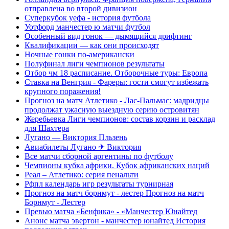
отправлена во второй дивизион
Суперкубок уефа - история футбола
Уотфорд манчестер ю матчи футбол
Особенный вид гонок — дымящийся дрифтинг
Квалификации — как они происходят
Ночные гонки по-американски
Полуфинал лиги чемпионов результаты
Отбор чм 18 расписание. Отборочные туры: Европа
Ставка на Венгрия - Фареры: гости смогут избежать
крупного поражения!
Прогноз на матч Атлетико - Лас-Пальмас: мадридцы
продолжат ужасную выездную серию островитян
Жеребьевка Лиги чемпионов: состав корзин и расклад
для Шахтера
Лугано — Виктория Пльзень
Авиабилеты Лугано ✈ Виктория
Все матчи сборной аргентины по футболу
Чемпионы кубка африки. Кубок африканских наций
Реал – Атлетико: серия пенальти
Рфпл календарь игр результаты турнирная
Прогноз на матч борнмут - лестер Прогноз на матч
Борнмут - Лестер
Превью матча «Бенфика» - «Манчестер Юнайтед
Анонс матча эвертон - манчестер юнайтед История