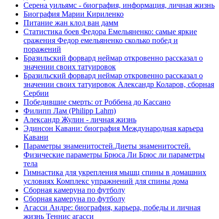
Серена уильямс - биография, информация, личная жизнь
Биография Марии Кириленко
Питание жан клод ван дамм
Статистика боев Федора Емельяненко: самые яркие
сражения Федор емельяненко сколько побед и
поражений
Бразильский форвард неймар откровенно рассказал о
значении своих татуировок
Бразильский форвард неймар откровенно рассказал о
значении своих татуировок Александр Коларов, сборная
Сербии
Победившие смерть: от Роббена до Кассано
Филипп Лам (Philipp Lahm)
Александр Жулин - личная жизнь
Эдинсон Кавани: биография Международная карьера
Кавани
Параметры знаменитостей.Диеты знаменитостей.
Физические параметры Брюса Ли Брюс ли параметры
тела
Гимнастика для укрепления мышц спины в домашних
условиях Комплекс упражнений для спины дома
Сборная камеруна по футболу
Сборная камеруна по футболу
Агасси Андре: биография, карьера, победы и личная
жизнь Теннис агасси