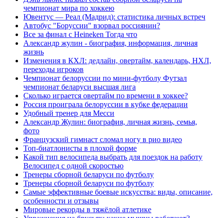
чемпионат мира по хоккею
Ювентус — Реал (Мадрид): статистика личных встреч
Автобус "Боруссии" взорвал россиянин?
Все за финал с Heineken Тогда что
Александр жулин - биография, информация, личная
жизнь
Изменения в КХЛ: дедлайн, овертайм, календарь, НХЛ,
переходы игроков
Чемпионат белоруссии по мини-футболу Футзал
чемпионат беларуси высшая лига
Сколько играется овертайм по времени в хоккее?
Россия проиграла белоруссии в кубке федерации
Удобный тренер для Месси
Александр Жулин: биография, личная жизнь, семья,
фото
Французский гимнаст сломал ногу в рио видео
Топ-биатлонисты в плохой форме
Какой тип велосипеда выбрать для поездок на работу
Велосипед с одной скоростью
Тренеры сборной беларуси по футболу
Тренеры сборной беларуси по футболу
Самые эффективные боевые искусства: виды, описание,
особенности и отзывы
Мировые рекорды в тяжёлой атлетике