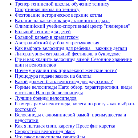
Тренер теннисной школы, обучение теннису
Спортивная школа по теннису
Фехтование историческое верхние котлы
Катание на хаски, как вид активного отдыха
Олимпийский учебно-спортивный центр "планерная"
Большой теннис для детей
Большой карьер в крылатском
Австралийский футбол м третьяковская
Как выбрать велосипед для ребенка – важные детали
Литературно-театральный фестиваль в букводоме
Где и как хранить велосипед зимой Сезонное хранение
шин и велосипедов
Почему мужчин так привлекают женские ноги?
Процедура подачи заявок на билеты
Какой должен быть велосипед для даунхилла?
Горные велосипеды Haro: обзор, характеристики, виды
и отзывы Haro рейс велосипеды
Лучшие бренды велосипедов
Размеры рамы велосипеда, колеса по росту - как выбрать
ростовку?
Велосипеды с алюминиевой рамой: преимущества и
недостатки
Как я пытался снять каретку Пресс фит каретка
Скоростной велосипед black
Что такое велосипеды хардтейлы