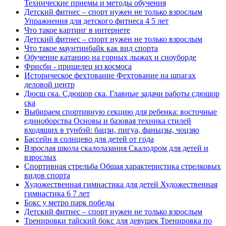
Технические приемы и методы обучения
Детский фитнес – спорт нужен не только взрослым
Упражнения для детского фитнеса 4 5 лет
Что такое картинг в интернете
Детский фитнес – спорт нужен не только взрослым
Что такое маунтинбайк как вид спорта
Обучение катанию на горных лыжах и сноуборде
Фрисби - пришелец из космоса
Историческое фехтование Фехтование на шпагах
деловой центр
Дюсш ска. Сдюшор ска. Главные задачи работы сдюшор
ска
Выбираем спортивную секцию для ребенка: восточные
единоборства Основы и базовая техника стилей
входящих в тунбэй: бацзи, пигуа, фаньцзы, чоцзяо
Бассейн в солнцево для детей от года
Взрослая школа скалолазания Скалодром для детей и
взрослых
Спортивная стрельба Общая характеристика стрелковых
видов спорта
Художественная гимнастика для детей Художественная
гимнастика 6 7 лет
Бокс у метро парк победы
Детский фитнес – спорт нужен не только взрослым
Тренировки тайский бокс для девушек Тренировка по