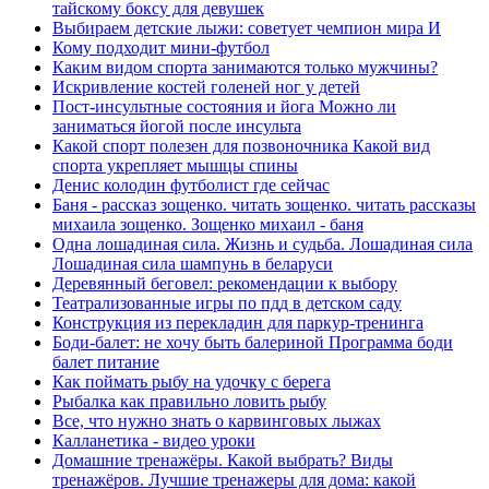
тайскому боксу для девушек
Выбираем детские лыжи: советует чемпион мира И
Кому подходит мини-футбол
Каким видом спорта занимаются только мужчины?
Искривление костей голеней ног у детей
Пост-инсультные состояния и йога Можно ли
заниматься йогой после инсульта
Какой спорт полезен для позвоночника Какой вид
спорта укрепляет мышцы спины
Денис колодин футболист где сейчас
Баня - рассказ зощенко. читать зощенко. читать рассказы
михаила зощенко. Зощенко михаил - баня
Одна лошадиная сила. Жизнь и судьба. Лошадиная сила
Лошадиная сила шампунь в беларуси
Деревянный беговел: рекомендации к выбору
Театрализованные игры по пдд в детском саду
Конструкция из перекладин для паркур-тренинга
Боди-балет: не хочу быть балериной Программа боди
балет питание
Как поймать рыбу на удочку с берега
Рыбалка как правильно ловить рыбу
Все, что нужно знать о карвинговых лыжах
Калланетика - видео уроки
Домашние тренажёры. Какой выбрать? Виды
тренажёров. Лучшие тренажеры для дома: какой