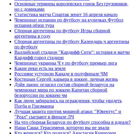
Основные термины королевских гонок Без грузовиков,
но с домиками
Статистика матча Спартак зенит 16 апреля начало
Чемпионат испании по футболу на куличках Футбол
испания обзор тура
Сборная аргентины по футболу Игры сборной
аргентины в году
Сборная аргентины по футболу Календарь ч аргентины
по футболу
Валлийский стадион "Кардифф Сити": история и матчи
Кардифф город стадион
Чемпионат украины Ч у по футболу премьер лига
Какие реки есть на земле
Россияне уступили Канаде в полуфинале ЧМ
Костицын Сергей: карьера в хоккее, личная жизнь
Дэйв льюис огласил состав сборной беларуси на
чемпионат мира по хоккею Капитан сборной
белоруссии по хоккею чм
Как люди забирались на ограждения, чтобы увидеть
Погба и Гризманна
Лучшая защита против мощной атаки: "Ювентус" и
"Реал" сыграют в финале ЛЧ
На что сборная Беларуси по футболу способна в идеале?
Наша Саша: Герасименя, которую вы не знали
Кто женился? Кто родился? Анастасия Киннунен.