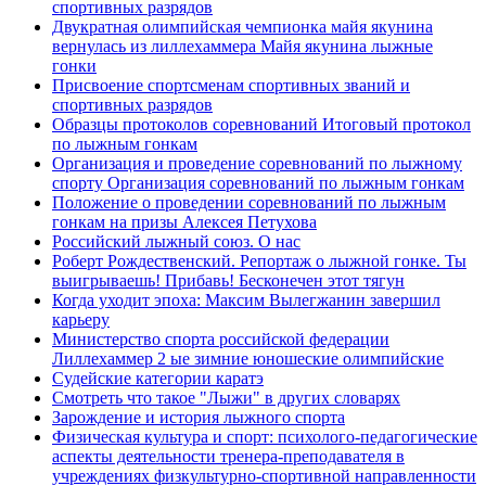
спортивных разрядов
Двукратная олимпийская чемпионка майя якунина
вернулась из лиллехаммера Майя якунина лыжные
гонки
Присвоение спортсменам спортивных званий и
спортивных разрядов
Образцы протоколов соревнований Итоговый протокол
по лыжным гонкам
Организация и проведение соревнований по лыжному
спорту Организация соревнований по лыжным гонкам
Положение о проведении соревнований по лыжным
гонкам на призы Алексея Петухова
Российский лыжный союз. О нас
Роберт Рождественский. Репортаж о лыжной гонке. Ты
выигрываешь! Прибавь! Бесконечен этот тягун
Когда уходит эпоха: Максим Вылегжанин завершил
карьеру
Министерство спорта российской федерации
Лиллехаммер 2 ые зимние юношеские олимпийские
Судейские категории каратэ
Смотреть что такое "Лыжи" в других словарях
Зарождение и история лыжного спорта
Физическая культура и спорт: психолого-педагогические
аспекты деятельности тренера-преподавателя в
учреждениях физкультурно-спортивной направленности