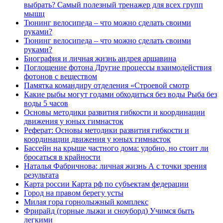
выбрать? Самый полезный тренажер для всех групп
мышц
Тюнинг велосипеда – что можно сделать своими
руками?
Тюнинг велосипеда – что можно сделать своими
руками?
Биография и личная жизнь андрея аршавина
Поглощение фотона Другие процессы взаимодействия
фотонов с веществом
Памятка командиру отделения «Строевой смотр
Какие рыбы могут годами обходиться без воды Рыба без
воды 5 часов
Основы методики развития гибкости и координации
движения у юных гимнасток
Реферат: Основы методики развития гибкости и
координации движения у юных гимнасток
Бассейн на крыше частного дома: удобно, но стоит ли
бросаться в крайности
Наталья Фабричнова: личная жизнь А с точки зрения
результата
Карта россии Карта рф по субъектам федерации
Город на правом берегу усты
Милая гора горнолыжный комплекс
Фрирайд (горные лыжи и сноуборд) Учимся быть
легкими