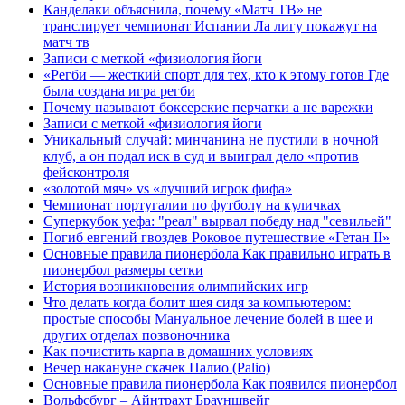
Канделаки объяснила, почему «Матч ТВ» не
транслирует чемпионат Испании Ла лигу покажут на
матч тв
Записи с меткой «физиология йоги
«Регби — жесткий спорт для тех, кто к этому готов Где
была создана игра регби
Почему называют боксерские перчатки а не варежки
Записи с меткой «физиология йоги
Уникальный случай: минчанина не пустили в ночной
клуб, а он подал иск в суд и выиграл дело «против
фейсконтроля
«золотой мяч» vs «лучший игрок фифа»
Чемпионат португалии по футболу на куличках
Суперкубок уефа: "реал" вырвал победу над "севильей"
Погиб евгений гвоздев Роковое путешествие «Гетан ІІ»
Основные правила пионербола Как правильно играть в
пионербол размеры сетки
История возникновения олимпийских игр
Что делать когда болит шея сидя за компьютером:
простые способы Мануальное лечение болей в шее и
других отделах позвоночника
Как почистить карпа в домашних условиях
Вечер накануне скачек Палио (Palio)
Основные правила пионербола Как появился пионербол
Вольфсбург – Айнтрахт Брауншвейг