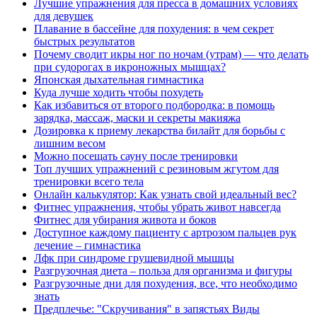
Лучшие упражнения для пресса в домашних условиях
для девушек
Плавание в бассейне для похудения: в чем секрет
быстрых результатов
Почему сводит икры ног по ночам (утрам) — что делать
при судорогах в икроножных мышцах?
Японская дыхательная гимнастика
Куда лучше ходить чтобы похудеть
Как избавиться от второго подбородка: в помощь
зарядка, массаж, маски и секреты макияжа
Дозировка к приему лекарства билайт для борьбы с
лишним весом
Можно посещать сауну после тренировки
Топ лучших упражнений с резиновым жгутом для
тренировки всего тела
Онлайн калькулятор: Как узнать свой идеальный вес?
Фитнес упражнения, чтобы убрать живот навсегда
Фитнес для убирания живота и боков
Доступное каждому пациенту с артрозом пальцев рук
лечение – гимнастика
Лфк при синдроме грушевидной мышцы
Разгрузочная диета – польза для организма и фигуры
Разгрузочные дни для похудения, все, что необходимо
знать
Предплечье: "Скручивания" в запястьях Виды