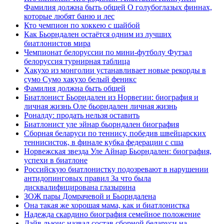
Фамилия должна быть общей О голубоглазых финнах,
которые любят баню и лес
Кто чемпион по хоккею с шайбой
Как Бьорндален остаётся одним из лучших
биатлонистов мира
Чемпионат белоруссии по мини-футболу Футзал
белоруссия турнирная таблица
Хакухо из монголии устанавливает новые рекорды в
сумо Сумо хакухо белый феникс
Фамилия должна быть общей
Биатлонист Бьорндален из Норвегии: биография и
личная жизнь Оле бьорндален личная жизнь
Роналду: продать нельзя оставить
Биатлонист уле эйнар бьорндален биография
Сборная беларуси по теннису, победив швейцарских
теннисисток, в финале кубка федерации с сша
Норвежская звезда Уле Айнар Бьорндален: биография,
успехи в биатлоне
Российскую биатлонистку подозревают в нарушении
антидопинговых правил За что была
дисквалифицирована глазырина
ЗОЖ пары Домрачевой и Бьорндалена
Она такая же хорошая мама, как и биатлонистка
Надежда скардино биография семейное положение
Дэйв льюис назвал состав сборной беларуси на