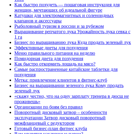
Как быстро похудеть — пошаговая инструкция для
женщин, мечтающих об идеальной фигуре
Катушки для электромагнитных и соленоидных
клапанов и аксессуары
Рыболовный туризм в россии и за рубежом
Выращивание репчатого лука Урожайность лука севка с
1 га
Бизнес по выращиванию лука Куда продать зеленый лук
Эффективные диеты для похудения
Меню правильного питания на неделю
Помидорная диета для похудения
Как быстро откормить лошадь на мясо?
Самые распространенные китайские таблетки для
похудения
Метка: привлечение клиентов в фитнес-клуб
Бизнес на выращивании зеленого лука Кому продать
зеленый лук
«скажу честно, что на одну зарплату тренера в дюсш не
проживешь»
Организации по боям без правил
Поворотный дисковый затвор – особенности
эксплуатации Затвор дисковый поворотный
межфланцевый с редуктором
Готовый бизнес-план фитнес клуба
Вам нравятся накаченные парни?