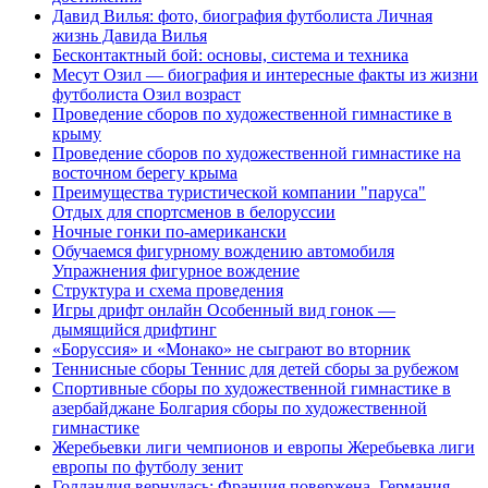
Давид Вилья: фото, биография футболиста Личная
жизнь Давида Вилья
Бесконтактный бой: основы, система и техника
Месут Озил — биография и интересные факты из жизни
футболиста Озил возраст
Проведение сборов по художественной гимнастике в
крыму
Проведение сборов по художественной гимнастике на
восточном берегу крыма
Преимущества туристической компании "паруса"
Отдых для спортсменов в белоруссии
Ночные гонки по-американски
Обучаемся фигурному вождению автомобиля
Упражнения фигурное вождение
Структура и схема проведения
Игры дрифт онлайн Особенный вид гонок —
дымящийся дрифтинг
«Боруссия» и «Монако» не сыграют во вторник
Теннисные сборы Теннис для детей сборы за рубежом
Спортивные сборы по художественной гимнастике в
азербайджане Болгария сборы по художественной
гимнастике
Жеребьевки лиги чемпионов и европы Жеребьевка лиги
европы по футболу зенит
Голландия вернулась: Франция повержена, Германия