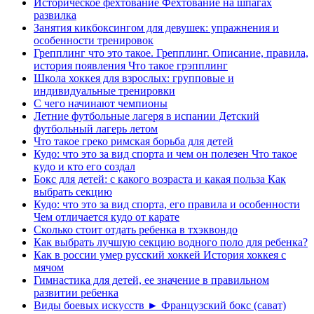
Историческое фехтование Фехтование на шпагах
развилка
Занятия кикбоксингом для девушек: упражнения и
особенности тренировок
Грепплинг что это такое. Грепплинг. Описание, правила,
история появления Что такое грэпплинг
Школа хоккея для взрослых: групповые и
индивидуальные тренировки
С чего начинают чемпионы
Летние футбольные лагеря в испании Детский
футбольный лагерь летом
Что такое греко римская борьба для детей
Кудо: что это за вид спорта и чем он полезен Что такое
кудо и кто его создал
Бокс для детей: с какого возраста и какая польза Как
выбрать секцию
Кудо: что это за вид спорта, его правила и особенности
Чем отличается кудо от карате
Сколько стоит отдать ребенка в тхэквондо
Как выбрать лучшую секцию водного поло для ребенка?
Как в россии умер русский хоккей История хоккея с
мячом
Гимнастика для детей, ее значение в правильном
развитии ребенка
Виды боевых искусств ► Французский бокс (сават)