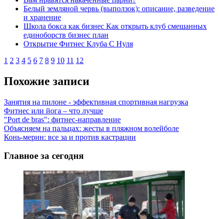
Белый земляной червь (выползок): описание, разведение
и хранение
Школа бокса как бизнес Как открыть клуб смешанных
единоборств бизнес план
Открытие Фитнес Клуба С Нуля
1
2
3
4
5
6
7
8
9
10
11
12
Похожие записи
Занятия на пилоне - эффективная спортивная нагрузка
Фитнес или йога – что лучше
"Port de bras": фитнес-направление
Объясняем на пальцах: жесты в пляжном волейболе
Конь-мерин: все за и против кастрации
Главное за сегодня