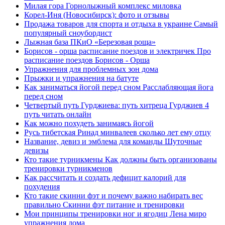
Милая гора Горнолыжный комплекс миловка
Корел-Иня (Новосибирск): фото и отзывы
Продажа товаров для спорта и отдыха в украине Самый
популярный сноубордист
Лыжная база ПКиО «Березовая роща»
Борисов - орша расписание поездов и электричек Про
расписание поездов Борисов - Орша
Упражнения для проблемных зон дома
Прыжки и упражнения на батуте
Как заниматься йогой перед сном Расслабляющая йога
перед сном
Четвертый путь Гурджиева: путь хитреца Гурджиев 4
путь читать онлайн
Как можно похудеть занимаясь йогой
Русь тибетская Ринад минвалеев сколько лет ему отцу
Название, девиз и эмблема для команды Шуточные
девизы
Кто такие турникмены Как должны быть организованы
тренировки турникменов
Как рассчитать и создать дефицит калорий для
похудения
Кто такие скинни фэт и почему важно набирать вес
правильно Скинни фэт питание и тренировки
Мои принципы тренировки ног и ягодиц Лена миро
упражнения дома