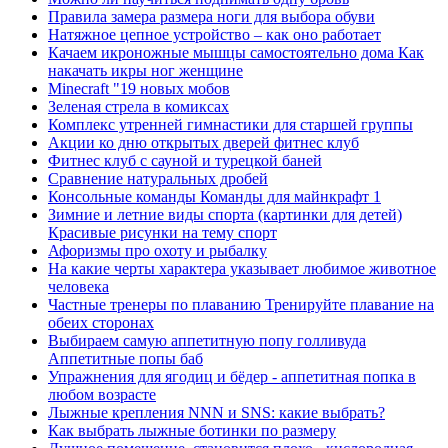
Правила замера размера ноги для выбора обуви
Натяжное цепное устройство – как оно работает
Качаем икроножные мышцы самостоятельно дома Как
накачать икры ног женщине
Minecraft "19 новых мобов
Зеленая стрела в комиксах
Комплекс утренней гимнастики для старшей группы
Акции ко дню открытых дверей фитнес клуб
Фитнес клуб с сауной и турецкой баней
Сравнение натуральных дробей
Консольные команды Команды для майнкрафт 1
Зимние и летние виды спорта (картинки для детей)
Красивые рисунки на тему спорт
Афоризмы про охоту и рыбалку
На какие черты характера указывает любимое животное
человека
Частные тренеры по плаванию Тренируйте плавание на
обеих сторонах
Выбираем самую аппетитную попу голливуда
Аппетитные попы баб
Упражнения для ягодиц и бёдер - аппетитная попка в
любом возрасте
Лыжные крепления NNN и SNS: какие выбрать?
Как выбрать лыжные ботинки по размеру