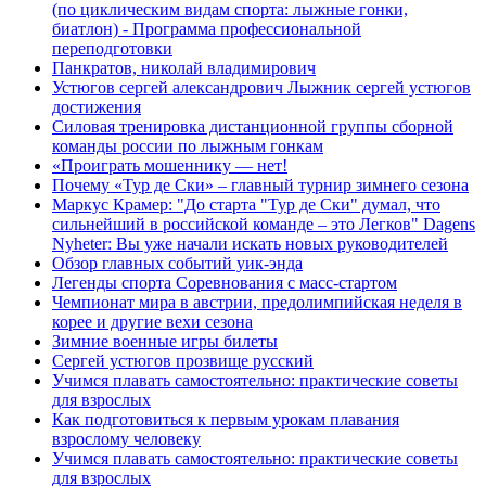
(по циклическим видам спорта: лыжные гонки,
биатлон) - Программа профессиональной
переподготовки
Панкратов, николай владимирович
Устюгов сергей александрович Лыжник сергей устюгов
достижения
Силовая тренировка дистанционной группы сборной
команды россии по лыжным гонкам
«Проиграть мошеннику — нет!
Почему «Тур де Ски» – главный турнир зимнего сезона
Маркус Крамер: "До старта "Тур де Ски" думал, что
сильнейший в российской команде – это Легков" Dagens
Nyheter: Вы уже начали искать новых руководителей
Обзор главных событий уик-энда
Легенды спорта Соревнования с масс-стартом
Чемпионат мира в австрии, предолимпийская неделя в
корее и другие вехи сезона
Зимние военные игры билеты
Сергей устюгов прозвище русский
Учимся плавать самостоятельно: практические советы
для взрослых
Как подготовиться к первым урокам плавания
взрослому человеку
Учимся плавать самостоятельно: практические советы
для взрослых