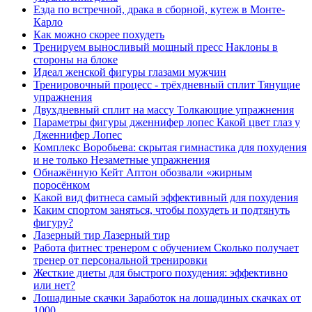
Езда по встречной, драка в сборной, кутеж в Монте-
Карло
Как можно скорее похудеть
Тренируем выносливый мощный пресс Наклоны в
стороны на блоке
Идеал женской фигуры глазами мужчин
Тренировочный процесс - трёхдневный сплит Тянущие
упражнения
Двухдневный сплит на массу Толкающие упражнения
Параметры фигуры дженнифер лопес Какой цвет глаз у
Дженнифер Лопес
Комплекс Воробьева: скрытая гимнастика для похудения
и не только Незаметные упражнения
Обнажённую Кейт Аптон обозвали «жирным
поросёнком
Какой вид фитнеса самый эффективный для похудения
Каким спортом заняться, чтобы похудеть и подтянуть
фигуру?
Лазерный тир Лазерный тир
Работа фитнес тренером с обучением Сколько получает
тренер от персональной тренировки
Жесткие диеты для быстрого похудения: эффективно
или нет?
Лошадиные скачки Заработок на лошадиных скачках от
1000