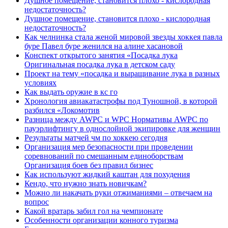
Душное помещение, становится плохо - кислородная
недостаточность?
Душное помещение, становится плохо - кислородная
недостаточность?
Как челнинка стала женой мировой звезды хоккея павла
буре Павел буре женился на алине хасановой
Конспект открытого занятия «Посадка лука
Оригинальная посадка лука в детском саду
Проект на тему «посадка и выращивание лука в разных
условиях
Как выдать оружие в кс го
Хронология авиакатастрофы под Туношной, в которой
разбился «Локомотив
Разница между AWPC и WPC Нормативы AWPC по
пауэрлифтингу в однослойной экипировке для женщин
Результаты матчей чм по хоккею сегодня
Организация мер безопасности при проведении
соревнований по смешанным единоборствам
Организация боев без правил бизнес
Как используют жидкий каштан для похудения
Кендо, что нужно знать новичкам?
Можно ли накачать руки отжиманиями – отвечаем на
вопрос
Какой вратарь забил гол на чемпионате
Особенности организации конного туризма