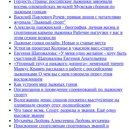
Гордость страны: российские лыжники завоевали
восемь олимпийских медалей Мужская сборная по
лыжным гонкам
Василий Павлович Рочев: прямая линия с читателями
журнала "Лыжный спорт"
Александр панжинский - биография, личная жизнь и
спортивная карьера лыжника Рабочие нагрузки у вас в
этом сезоне возросли
Лыжные гонки онлайн. Новые и старые места
Устюгов проиграл Колонье в ужасном масс-старте
Евгения Шаповалова: «У меня одно желание - хочу быть
счастливой Шаповалова Евгения Анатольевна
«Упорный труд и никакого допинга»: немецкий тренер
Маркус Крамер рассказал о работе с российскими
лыжниками О чем вы с ним говорили перед этим
восхождением
Как устроен мир лыжных гонок
Организация и проведение соревнований по лыжному
спорту
Вологжанин денис спицов посвятил выступление на
олимпиаде своему отцу, полицейскому
Что такое мсмк. Спорт, разряды и звания. Ещё одно
высокое звание
Мухачёва Любовь Алексеевна Любовь мухачева
Присвоение спортсменам спортивных званий и