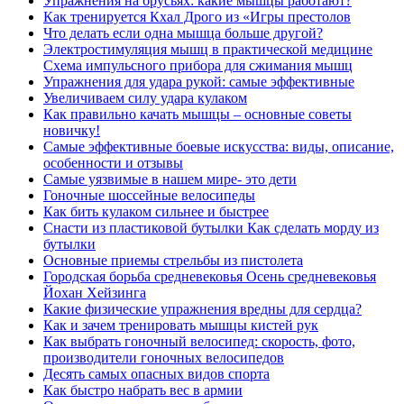
Упражнения на брусьях: какие мышцы работают?
Как тренируется Кхал Дрого из «Игры престолов
Что делать если одна мышца больше другой?
Электростимуляция мышц в практической медицине
Схема импульсного прибора для сжимания мышц
Упражнения для удара рукой: самые эффективные
Увеличиваем силу удара кулаком
Как правильно качать мышцы – основные советы
новичку!
Самые эффективные боевые искусства: виды, описание,
особенности и отзывы
Самые уязвимые в нашем мире- это дети
Гоночные шоссейные велосипеды
Как бить кулаком сильнее и быстрее
Снасти из пластиковой бутылки Как сделать морду из
бутылки
Основные приемы стрельбы из пистолета
Городская борьба средневековья Осень средневековья
Йохан Хейзинга
Какие физические упражнения вредны для сердца?
Как и зачем тренировать мышцы кистей рук
Как выбрать гоночный велосипед: скорость, фото,
производители гоночных велосипедов
Десять самых опасных видов спорта
Как быстро набрать вес в армии