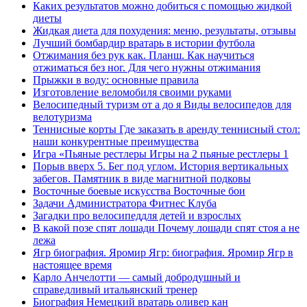
Каких результатов можно добиться с помощью жидкой
диеты
Жидкая диета для похудения: меню, результаты, отзывы
Лучший бомбардир вратарь в истории футбола
Отжимания без рук как. Планш. Как научиться
отжиматься без ног. Для чего нужны отжимания
Прыжки в воду: основные правила
Изготовление веломобиля своими руками
Велосипедный туризм от а до я Виды велосипедов для
велотуризма
Теннисные корты Где заказать в аренду теннисный стол:
наши конкурентные преимущества
Игра «Пьяные рестлеры Игры на 2 пьяные рестлеры 1
Порыв вверх 5. Бег под углом. История вертикальных
забегов. Памятник в виде магнитной подковы
Восточные боевые искусства Восточные бои
Задачи Администратора Фитнес Клуба
Загадки про велосипеддля детей и взрослых
В какой позе спят лошади Почему лошади спят стоя а не
лежа
Ягр биография. Яромир Ягр: биография. Яромир Ягр в
настоящее время
Карло Анчелотти — самый добродушный и
справедливый итальянский тренер
Биография Немецкий вратарь оливер кан