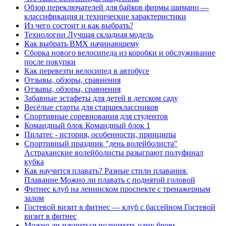
Обзор переключателей для байков фирмы шимано —
классификация и технические характеристики
Из чего состоит и как выбрать?
Технологии Лучшая складная модель
Как выбрать BMX начинающему
Сборка нового велосипеда из коробки и обслуживание
после покупки
Как перевезти велосипед в автобусе
Отзывы, обзоры, сравнения
Отзывы, обзоры, сравнения
Забавные эстафеты для детей в детском саду
Весёлые старты для старшеклассников
Спортивные соревнования для студентов
Командный блок Командный блок 1
Пилатес - история, особенности, принципы
Спортивный праздник "день волейболиста"
Астраханские волейболисты разыграют полуфинал
кубка
Как научится плавать? Разные стили плавания.
Плавание Можно ли плавать с поднятой головой
Фитнес клуб на ленинском проспекте с тренажерным
залом
Гостевой визит в фитнес — клуб с бассейном Гостевой
визит в фитнес
Можно ли научиться поднимать одну бровь