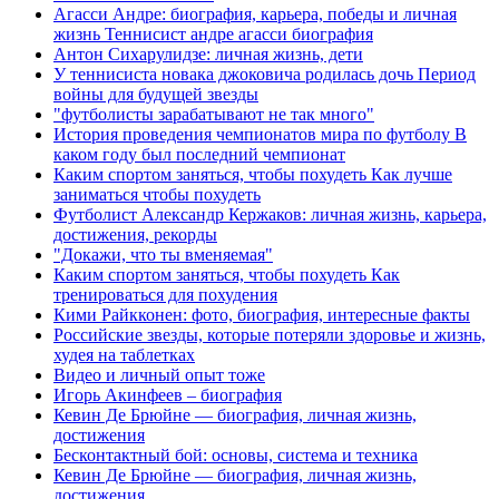
Агасси Андре: биография, карьера, победы и личная
жизнь Теннисист андре агасси биография
Антон Сихарулидзе: личная жизнь, дети
У теннисиста новака джоковича родилась дочь Период
войны для будущей звезды
"футболисты зарабатывают не так много"
История проведения чемпионатов мира по футболу В
каком году был последний чемпионат
Каким спортом заняться, чтобы похудеть Как лучше
заниматься чтобы похудеть
Футболист Александр Кержаков: личная жизнь, карьера,
достижения, рекорды
"Докажи, что ты вменяемая"
Каким спортом заняться, чтобы похудеть Как
тренироваться для похудения
Кими Райкконен: фото, биография, интересные факты
Российские звезды, которые потеряли здоровье и жизнь,
худея на таблетках
Видео и личный опыт тоже
Игорь Акинфеев – биография
Кевин Де Брюйне — биография, личная жизнь,
достижения
Бесконтактный бой: основы, система и техника
Кевин Де Брюйне — биография, личная жизнь,
достижения