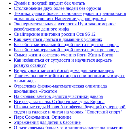
Думай и похудей джудит бек читать
Столкновение двух более людей без оружия
Техника удара в боксе – основные удары и тренировки в
домашних условиях Нанесение ударов руками
Экспериментальная археология Ну и закономерное
разоблачение данного мифа
Снайперские винтовки россии Осв 96 12
Как научиться драться в домашних условиях
Бассейн с минеральной водой почти в центре города
Бассейн с минеральной водой почти в центре города
Смысл жизни согласно учению йоги Жизнь йогов
Как избавиться от сутулости и научиться держать
ровную осанку?
Видео уроки занятий йогой дома для начинающих
Талисманы олимпийских игр в сочи прописаны в музее
олимпиады
Отраслевая физико-математическая олимпиада
школьников «Росатом
На сколько зачетов делятся участники дакара
Все результаты чм. Отборочные туры: Европа
Школьные годы Игоря Акинфеева: будущий супергерой
сидел на галерке и читал на уроках "Советский спорт"
Парк Сокольники. Описание
Упражнения для детей в бассейне
О начисляемых баллах за индивидуальные достижения