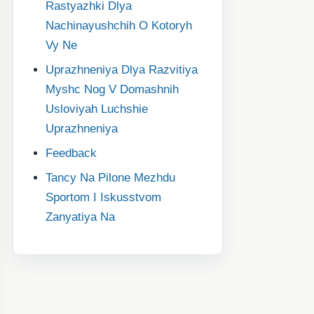
Rastyazhki Dlya
Nachinayushchih O Kotoryh
Vy Ne
Uprazhneniya Dlya Razvitiya
Myshc Nog V Domashnih
Usloviyah Luchshie
Uprazhneniya
Feedback
Tancy Na Pilone Mezhdu
Sportom I Iskusstvom
Zanyatiya Na