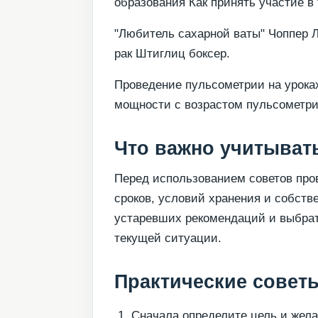
образования Как принять участие в
"Любитель сахарной ваты" Чоппер Л
рак Штиглиц боксер.
Проведение пульсометрии на урока
мощности с возрастом пульсометри
Что важно учитывать
Перед использованием советов пров
сроков, условий хранения и собств
устаревших рекомендаций и выбрат
текущей ситуации.
Практические совет
Сначала определите цель и жела