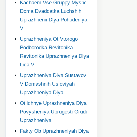
Kachaem Vse Gruppy Myshc
Doma Dvadcatka Luchshih
Uprazhnenii Dlya Pohudeniya
V
Uprazhneniya Ot Vtorogo
Podborodka Revitonika
Revitonika Uprazhneniya Dlya
Lica V
Uprazhneniya Dlya Sustavov
V Domashnih Usloviyah
Uprazhneniya Dlya
Otlichnye Uprazhneniya Dlya
Povysheniya Uprugosti Grudi
Uprazhneniya
Fakty Ob Uprazhneniyah Dlya