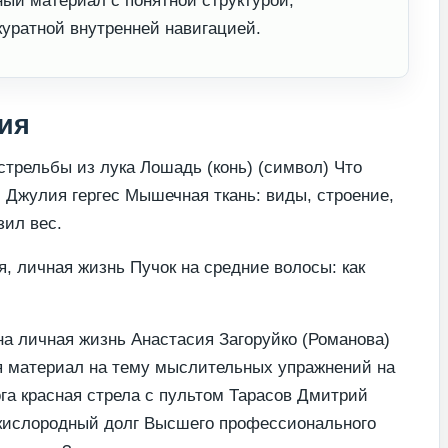
ый материал с понятной структурой,
куратной внутренней навигацией.
ия
стрельбы из лука Лошадь (конь) (символ) Что
 Джулия гергес Мышечная ткань: виды, строение,
зил вес.
 личная жизнь Пучок на средние волосы: как
а личная жизнь Анастасия Загоруйко (Романова)
я материал на тему мыслительных упражнений на
га красная стрела с пультом Тарасов Дмитрий
кислородный долг Высшего профессионального