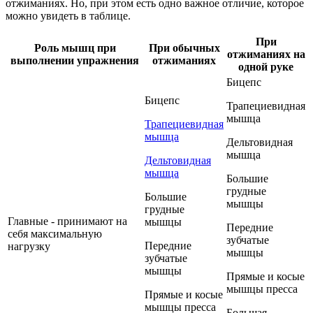
отжиманиях. Но, при этом есть одно важное отличие, которое
можно увидеть в таблице.
При
Роль мышц при
При обычных
отжиманиях на
выполнении упражнения
отжиманиях
одной руке
Бицепс
Бицепс
Трапециевидная
мышца
Трапециевидная
мышца
Дельтовидная
мышца
Дельтовидная
мышца
Большие
грудные
Большие
мышцы
грудные
Главные - принимают на
мышцы
Передние
себя максимальную
зубчатые
Передние
нагрузку
мышцы
зубчатые
мышцы
Прямые и косые
мышцы пресса
Прямые и косые
мышцы пресса
Большая