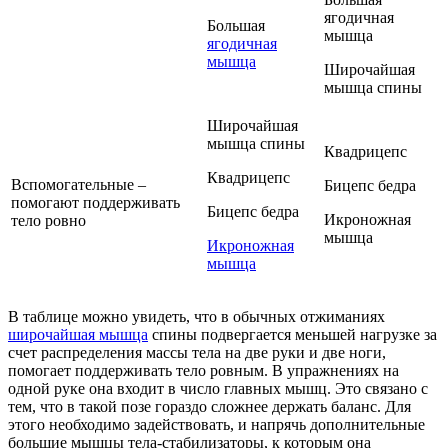
ягодичная
Большая
мышца
ягодичная
мышца
Широчайшая
мышца спины
Широчайшая
мышца спины
Квадрицепс
Квадрицепс
Вспомогательные –
Бицепс бедра
помогают поддерживать
Бицепс бедра
Икроножная
тело ровно
мышца
Икроножная
мышца
В таблице можно увидеть, что в обычных отжиманиях
широчайшая мышца
спины подвергается меньшей нагрузке за
счет распределения массы тела на две руки и две ноги,
помогает поддерживать тело ровным. В упражнениях на
одной руке она входит в число главных мышц. Это связано с
тем, что в такой позе гораздо сложнее держать баланс. Для
этого необходимо задействовать, и напрячь дополнительные
большие мышцы тела-стабилизаторы, к которым она