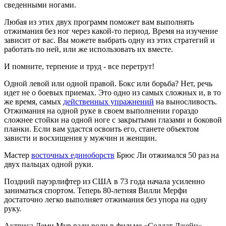
сведенными ногами.
Любая из этих двух программ поможет вам выполнять
отжимания без ног через какой-то период. Время на изучение
зависит от вас. Вы можете выбрать одну из этих стратегий и
работать по ней, или же использовать их вместе.
И помните, терпение и труд - все перетрут!
Одной левой или одной правой. Бокс или борьба? Нет, речь
идет не о боевых приемах. Это одно из самых сложных и, в то
же время, самых
действенных упражнений
на выносливость.
Отжимания на одной руке в своем выполнении гораздо
сложнее стойки на одной ноге с закрытыми глазами и боковой
планки. Если вам удастся освоить его, станете объектом
зависти и восхищения у мужчин и женщин.
Мастер
восточных единоборств
Брюс Ли отжимался 50 раз на
двух пальцах одной руки.
Поздний пауэрлифтер из США в 73 года начала усиленно
заниматься спортом. Теперь 80-летняя Вилли Мерфи
достаточно легко выполняет отжимания без упора на одну
руку.
Актриса Деми Мур ради роли в фильме «Солдат Джейн»