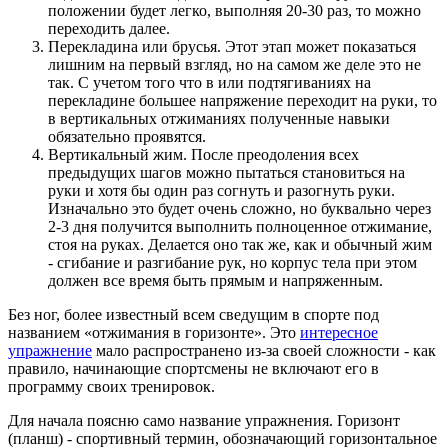
положении будет легко, выполняя 20-30 раз, то можно
переходить далее.
Перекладина или брусья. Этот этап может показаться
лишним на первый взгляд, но на самом же деле это не
так. С учетом того что в или подтягиваниях на
перекладине большее напряжение переходит на руки, то
в вертикальных отжиманиях полученные навыки
обязательно проявятся.
Вертикальный жим. После преодоления всех
предыдущих шагов можно пытаться становиться на
руки и хотя бы один раз согнуть и разогнуть руки.
Изначально это будет очень сложно, но буквально через
2-3 дня получится выполнить полноценное отжимание,
стоя на руках. Делается оно так же, как и обычный жим
- сгибание и разгибание рук, но корпус тела при этом
должен все время быть прямым и напряженным.
Без ног, более известный всем сведущим в спорте под
названием «отжимания в горизонте». Это
интересное
упражнение
мало распространено из-за своей сложности - как
правило, начинающие спортсмены не включают его в
программу своих тренировок.
Для начала поясню само название упражнения. Горизонт
(планш) - спортивный термин, обозначающий горизонтальное