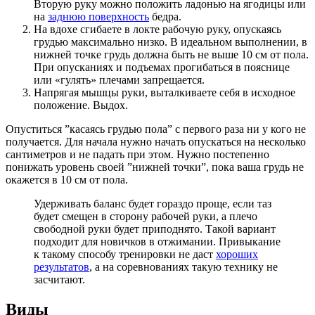
Вторую руку можно положить ладонью на ягодицы или
на
заднюю поверхность
бедра.
На вдохе сгибаете в локте рабочую руку, опускаясь
грудью максимально низко. В идеальном выполнении, в
нижней точке грудь должна быть не выше 10 см от пола.
При опусканиях и подъемах прогибаться в пояснице
или «гулять» плечами запрещается.
Напрягая мышцы руки, выталкиваете себя в исходное
положение. Выдох.
Опуститься ”касаясь грудью пола” с первого раза ни у кого не
получается. Для начала нужно начать опускаться на несколько
сантиметров и не падать при этом. Нужно постепенно
понижать уровень своей ”нижней точки”, пока ваша грудь не
окажется в 10 см от пола.
Удерживать баланс будет гораздо проще, если таз
будет смещен в сторону рабочей руки, а плечо
свободной руки будет приподнято. Такой вариант
подходит для новичков в отжимании. Привыкание
к такому способу тренировки не даст
хороших
результатов
, а на соревнованиях такую технику не
засчитают.
Виды