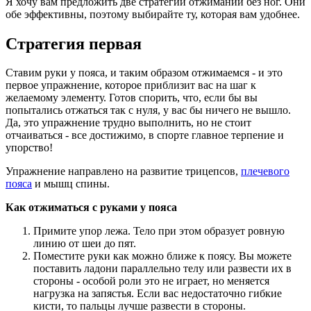
Я хочу вам предложить две стратегии отжиманий без ног. Они
обе эффективны, поэтому выбирайте ту, которая вам удобнее.
Стратегия первая
Ставим руки у пояса, и таким образом отжимаемся - и это
первое упражнение, которое приблизит вас на шаг к
желаемому элементу. Готов спорить, что, если бы вы
попытались отжаться так с нуля, у вас бы ничего не вышло.
Да, это упражнение трудно выполнить, но не стоит
отчаиваться - все достижимо, в спорте главное терпение и
упорство!
Упражнение направлено на развитие трицепсов,
плечевого
пояса
и мышц спины.
Как отжиматься с руками у пояса
Примите упор лежа. Тело при этом образует ровную
линию от шеи до пят.
Поместите руки как можно ближе к поясу. Вы можете
поставить ладони параллельно телу или развести их в
стороны - особой роли это не играет, но меняется
нагрузка на запястья. Если вас недостаточно гибкие
кисти, то пальцы лучше развести в стороны.