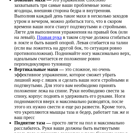
захватывать три самые ваши проблемные зоны:
ягодицы, внешняя сторона бедра и внутренняя.
Выполняя каждый день такие махи в несколько заходов
утром и вечером, можно добиться того, что в скором
времени ваши ноги станут подтянутыми и стройными.
Лягте для выполнения упражнения на правый бок (или
на левый).
Правая рука
в таком случае должна сгибаться
в локте и быть вашей опорой. Левая сгибается на талии
(если вы ложитесь на другой бок, то ситуация ровно
противоположная). Поднимайте ногу максимально верх,
идеальным считается ее положение ровно
перпендикулярно туловищу
Вертикальные махи —
это сложное, но очень
эффективное упражнение, которое сможет убрать
лишний жир с ляшек и сделать ваши ноги стройными и
подтянутыми. Для этого вам необходимо принять
положение лежа на спине. Руки необходимо свести за
спину, корпус поднять и удерживать его руками. Ноги
поднимаются вверх и максимально разводятся, после
этого их нужно свести и еще раз развести. Кроме того,
что укрепляются мышцы таза и бедер, работает так же и
ваш пресс
Поднятие таза —
просто лягте на пол и максимально
расслабьтесь. Руки ваши должны быть вытянутыми