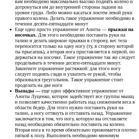
вам необходимо максимально высоко поднять колено и
дотронуться им до внутренней стороны ладони на
уровне груди. Либо можно касаться локтем левой руки
правого колена. Делать такое упражнение необходимо в
течении десяти-пятнадцати минут
Еще одно просто упражнение от Аниты —
прыжки на
носочках.
Для этого необходимо поставить руки на
талию и делать широкие прыжки в сторону, вес тела
переносится только на одну ногу (ту, в сторону которой
ты прыгаешь), а вторая нога приставляется к первой, но
держаться на носочке. Такое упражнение так же следует
проделывать в течении десяти-пятнадцати минут.
Закончите упражнение растяжкой: для этого ногу
следует поднять сзади и ухватить ее рукой, чтобы
образовался треугольник. Такое упражнение стоит
проделать на две ноги
Выпады —
еще одно эффективное упражнение от
Аниты Луценко, которое задействует все группы мышц
и позволяет качественно работать над снижением веса в
области бедер. Для этого нужно поставить руки на
талию, а ногу оттянуть и отставить назад. Упражнение
заключается в том, что ногу, которую вы отставляете
назад необходимо обязательно поставить на колено.
Вторая нога в то время обязательно прижимается плотно
пяткой к полу. Выполнить необходимо минимум