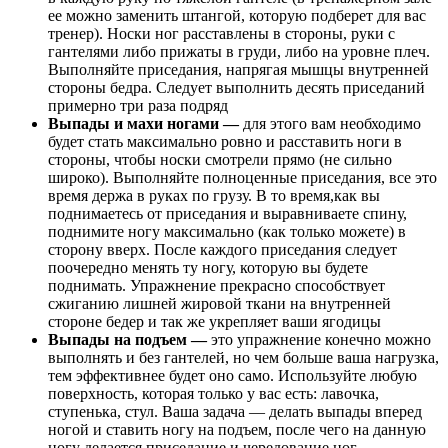
ее можно заменить штангой, которую подберет для вас
тренер). Носки ног расставлены в стороны, руки с
гантелями либо прижаты в груди, либо на уровне плеч.
Выполняйте приседания, напрягая мышцы внутренней
стороны бедра. Следует выполнить десять приседаний
примерно три раза подряд
Выпады и махи ногами —
для этого вам необходимо
будет стать максимально ровно и расставить ноги в
стороны, чтобы носки смотрели прямо (не сильно
широко). Выполняйте полноценные приседания, все это
время держа в руках по грузу. В то время,как вы
поднимаетесь от приседания и выравниваете спину,
поднимите ногу максимально (как только можете) в
сторону вверх. После каждого приседания следует
поочередно менять ту ногу, которую вы будете
поднимать. Упражнение прекрасно способствует
сжиганию лишней жировой ткани на внутренней
стороне бедер и так же укрепляет ваши ягодицы
Выпады на подъем —
это упражнение конечно можно
выполнять и без гантелей, но чем больше ваша нагрузка,
тем эффективнее будет оно само. Используйте любую
поверхность, которая только у вас есть: лавочка,
ступенька, стул. Ваша задача — делать выпады вперед
ногой и ставить ногу на подъем, после чего на данную
ногу делается приседание и чередование ног