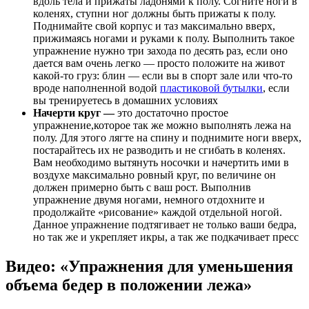
вдоль тела и прижаты ладонями к полу. Согните ноги в
коленях, ступни ног должны быть прижаты к полу.
Поднимайте свой корпус и таз максимально вверх,
прижимаясь ногами и руками к полу. Выполнить такое
упражнение нужно три захода по десять раз, если оно
дается вам очень легко — просто положите на живот
какой-то груз: блин — если вы в спорт зале или что-то
вроде наполненной водой
пластиковой бутылки
, если
вы тренируетесь в домашних условиях
Начерти круг —
это достаточно простое
упражнение,которое так же можно выполнять лежа на
полу. Для этого лягте на спину и поднимите ноги вверх,
постарайтесь их не разводить и не сгибать в коленях.
Вам необходимо вытянуть носочки и начертить ими в
воздухе максимально ровный круг, по величине он
должен примерно быть с ваш рост. Выполнив
упражнение двумя ногами, немного отдохните и
продолжайте «рисование» каждой отдельной ногой.
Данное упражнение подтягивает не только ваши бедра,
но так же и укрепляет икры, а так же подкачивает пресс
Видео: «Упражнения для уменьшения
объема бедер в положении лежа»