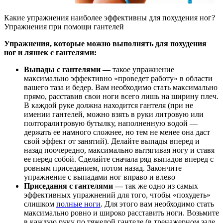
Какие упражнения наиболее эффективны для похудения ног?
Упражнения при помощи гантелей
Упражнения, которые можно выполнять для похудения
ног и ляшек с гантелями:
Выпады с гантелями —
такое упражнение
максимально эффективно «проведет работу» в области
вашего таза и бедер. Вам необходимо стать максимально
прямо, расставив свои ноги всего лишь на ширину плеч.
В каждой руке должна находится гантеля (при не
имении гантелей, можно взять в руки литровую или
полторалитровую бутылку, наполненную водой —
держать ее намного сложнее, но тем не менее она даст
свой эффект от занятий). Делайте выпады вперед и
назад поочередно, максимально вытягивая ногу и ставя
ее перед собой. Сделайте сначала ряд выпадов вперед с
ровным приседанием, потом назад. Закончите
упражнение с выпадами ног вправо и влево
Приседания с гантелями —
так же одно из самых
эффективных упражнений для того, чтобы «похудеть»
слишком
полные ноги
. Для этого вам необходимо стать
максимально ровно и широко расставить ноги. Возьмите
в каждую руку по тяжелой гантеле (в тренажерном зале