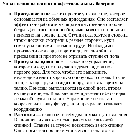
Упражнения на ноги от профессиональных балерин:
Приседание плие —
это простое упражнение, которое
основывается на обычных приседаниях. Оно заставляет
эффективно работать мышцы на внутренней стороне
бедра. Для этого ноги необходимо развести и поставить
примерно на уровне плеч. Ступни разводятся в стороны,
чтобы носочки смотрели в разные стороны. Руки
сомкнуты кистями в области груди. Необходимо
произвести от двадцати до тридцати спокойных
приседаний и при этом не отрывать ступни от пола
Приседы на одной ноге —
сложное упражнение,
которое никогда не получается делать идеально с
первого раза. Для того, чтобы его выполнить,
необходимо найти хорошую опору около стены. После
того, как одна рука находит опору, вторая кладется на
талию. Приседы выполняются на одной ноге, вторая
вытянута вперед. В дальнейшем приседайте без опоры,
держа обе руки на талии. Упражнение не только
корректирует вашу фигуру, но и прекрасно развивает
координацию
Растяжка —
включает в себя два похожих упражнения.
Выполнить их легко с помощью стула с высокой
спинкой. Станьте за стулом, возьмитесь за его спинку.
Одна нога стоит ровно и упирается в пол, вторая