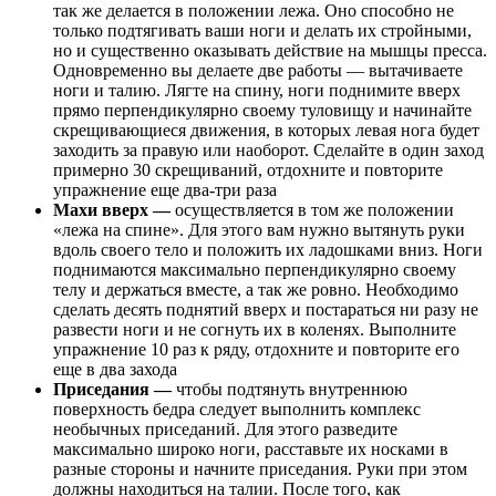
так же делается в положении лежа. Оно способно не
только подтягивать ваши ноги и делать их стройными,
но и существенно оказывать действие на мышцы пресса.
Одновременно вы делаете две работы — вытачиваете
ноги и талию. Лягте на спину, ноги поднимите вверх
прямо перпендикулярно своему туловищу и начинайте
скрещивающиеся движения, в которых левая нога будет
заходить за правую или наоборот. Сделайте в один заход
примерно 30 скрещиваний, отдохните и повторите
упражнение еще два-три раза
Махи вверх —
осуществляется в том же положении
«лежа на спине». Для этого вам нужно вытянуть руки
вдоль своего тело и положить их ладошками вниз. Ноги
поднимаются максимально перпендикулярно своему
телу и держаться вместе, а так же ровно. Необходимо
сделать десять поднятий вверх и постараться ни разу не
развести ноги и не согнуть их в коленях. Выполните
упражнение 10 раз к ряду, отдохните и повторите его
еще в два захода
Приседания —
чтобы подтянуть внутреннюю
поверхность бедра следует выполнить комплекс
необычных приседаний. Для этого разведите
максимально широко ноги, расставьте их носками в
разные стороны и начните приседания. Руки при этом
должны находиться на талии. После того, как